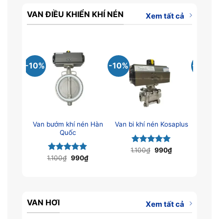
VAN ĐIỀU KHIỂN KHÍ NÉN
Xem tất cả
-10%
-10%
-10%
Van bướm khí nén Hàn
Van bi khí nén Kosaplus
Van bi
Quốc
Giá
Giá
1.100
Được xếp
₫
990
₫
1
gốc
hiện
Giá
Giá
hạng
5.00
1.100
Được xếp
₫
990
₫
là:
tại
gốc
hiện
5 sao
5
hạng
5.00
1.100₫.
là:
là:
tại
5 sao
990₫.
1.100₫.
là:
990₫.
VAN HƠI
Xem tất cả