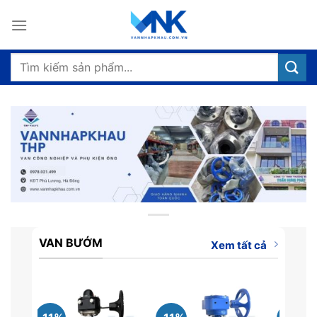
Bỏ
qua
nội
dung
Tìm
kiếm:
VAN BƯỚM
Xem tất cả