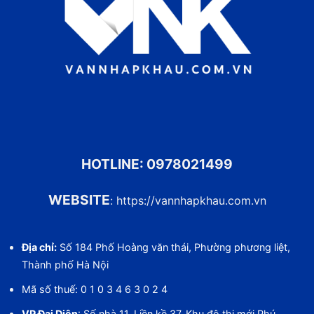
HOTLINE:
0978021499
WEBSITE
:
https://vannhapkhau.com.vn
Địa chỉ:
Số 184 Phố Hoàng văn thái, Phường phương liệt,
Thành phố Hà Nội
Mã số thuế: 0 1 0 3 4 6 3 0 2 4
VP Đại Diện
: Số nhà 11, Liền kề 37, Khu đô thị mới Phú