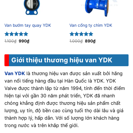
Van bướm tay quay YDK
Van cổng ty chìm YDK
Giá
Giá
Giá
Giá
Được xếp
1.100
₫
990
₫
Được xếp
1.000
₫
890
₫
gốc
hiện
gốc
hiện
hạng
5.00
hạng
5.00
là:
tại
là:
tại
5 sao
5 sao
1.100₫.
là:
1.000₫.
là:
990₫.
890₫.
Giới thiệu thương hiệu van YDK
Van YDK
là thương hiệu van được sản xuất bởi hãng
van nổi tiếng hàng đầu tại Hàn Quốc là YDK. YDK
Valve được thành lập từ năm 1994, tính đến thời điểm
hiện tại với gần 30 năm phát triển, YDK đã nhanh
chóng khẳng định được thương hiệu sản phẩm chất
lượng, uy tín, độ bền cao cùng tuổi thọ dài lâu và giá
thành hợp lý, hấp dẫn. Với số lượng lớn khách hàng
trong nước và trên khắp thế giới.