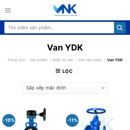
Bỏ
qua
nội
dung
Tìm
kiếm:
Van YDK
Trang chủ
/
Sản phẩm
/
Xuất xứ van
/
Van hàn quốc
/
Van YDK
LỌC
-10%
-11%