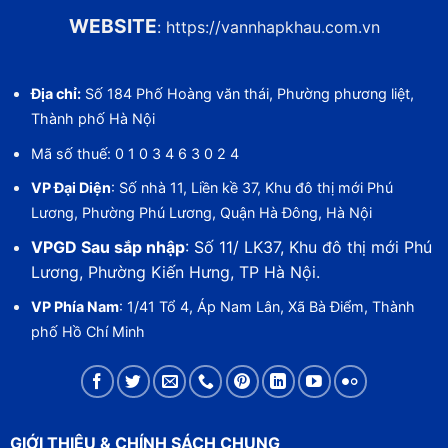
WEBSITE
:
https://vannhapkhau.com.vn
Địa chỉ:
Số 184 Phố Hoàng văn thái, Phường phương liệt,
Thành phố Hà Nội
Mã số thuế: 0 1 0 3 4 6 3 0 2 4
VP Đại Diện
: Số nhà 11, Liền kề 37, Khu đô thị mới Phú
Lương, Phường Phú Lương, Quận Hà Đông, Hà Nội
VPGD Sau sắp nhập
: Số 11/ LK37, Khu đô thị mới Phú
Lương, Phường Kiến Hưng, TP Hà Nội.
VP Phía Nam
: 1/41 Tổ 4, Áp Nam Lân, Xã Bà Điểm, Thành
phố Hồ Chí Minh
GIỚI THIỆU & CHÍNH SÁCH CHUNG