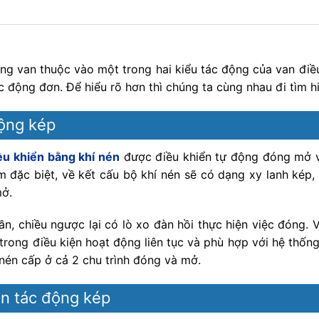
ng van thuộc vào một trong hai kiểu tác động của van điề
 động đơn. Để hiểu rõ hơn thì chúng ta cùng nhau đi tìm hi
động kép
ều khiển bằng khí nén
được điều khiển tự động đóng mở và
 đặc biệt, về kết cấu bộ khí nén sẽ có dạng xy lanh kép,
mở.
ần, chiều ngược lại có lò xo đàn hồi thực hiện việc đóng. V
ỉ trong điều kiện hoạt động liên tục và phù hợp với hệ thống
 nén cấp ở cả 2 chu trình đóng và mở.
én tác động kép