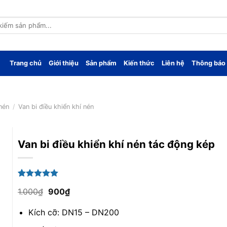
Trang chủ
Giới thiệu
Sản phẩm
Kiến thức
Liên hệ
Thông báo
nén
/
Van bi điều khiển khí nén
Van bi điều khiển khí nén tác động kép
5.00
1
trên 5
Giá
Giá
1.000
₫
900
₫
dựa trên
gốc
hiện
đánh giá
là:
tại
Kích cỡ: DN15 – DN200
1.000₫.
là:
900₫.