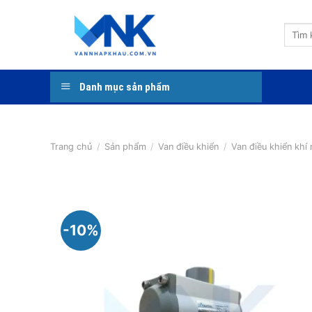
Bỏ
qua
Tìm
nội
kiếm:
dung
Danh mục sản phẩm
Trang chủ
/
Sản phẩm
/
Van điều khiển
/
Van điều khiển khí 
-10%