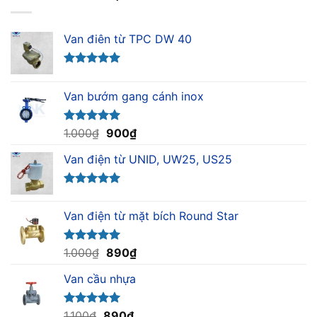
Van điên từ TPC DW 40
Được xếp
hạng
5.00
Van bướm gang cánh inox
5 sao
Giá
Giá
Được xếp
1.000
₫
900
₫
hạng
5.00
gốc
hiện
5 sao
Van điện từ UNID, UW25, US25
là:
tại
1.000₫.
là:
900₫.
Được xếp
hạng
5.00
Van điện từ mặt bích Round Star
5 sao
Giá
Giá
Được xếp
1.000
₫
890
₫
hạng
5.00
gốc
hiện
5 sao
Van cầu nhựa
là:
tại
1.000₫.
là:
890₫.
Giá
Giá
Được xếp
1.100
₫
890
₫