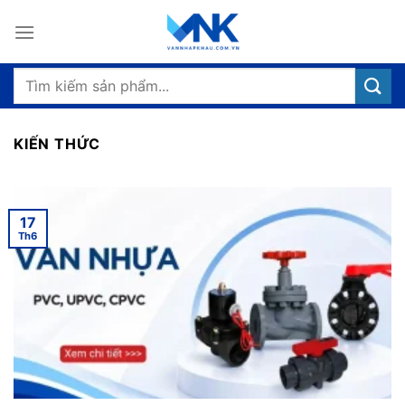
Bỏ
qua
nội
dung
Tìm
kiếm:
KIẾN THỨC
17
Th6