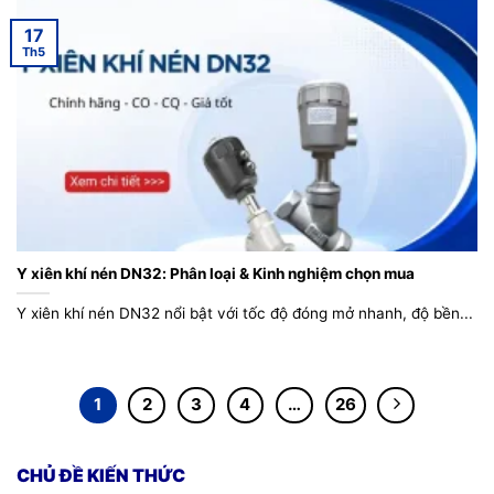
17
Th5
Y xiên khí nén DN32: Phân loại & Kinh nghiệm chọn mua
Y xiên khí nén DN32 nổi bật với tốc độ đóng mở nhanh, độ bền...
1
2
3
4
…
26
CHỦ ĐỀ KIẾN THỨC