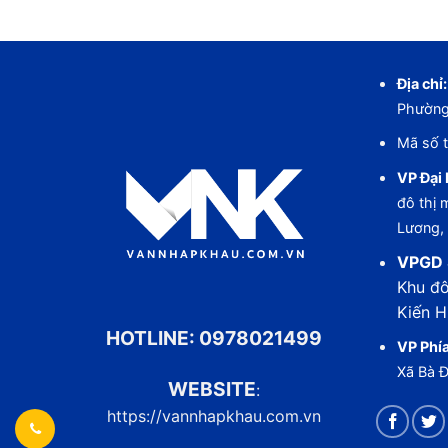
Địa chỉ:
Phường
Mã số t
VP Đại 
đô thị
Lương,
VPGD 
Khu đô
Kiến H
HOTLINE:
0978021499
VP Phí
Xã Bà 
WEBSITE
:
https://vannhapkhau.com.vn