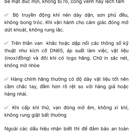
bề mặt đúc mịn, không bị rỗ, cong vênh hay lệch tâm
✅ Bộ truyền động khí nén dày dặn, sơn phủ đều,
không bong tróc. Khi vận hành cho cảm giác đóng mở
dứt khoát, không rung lắc.
✅ Trên thân van khắc hoặc dập nổi các thông số kỹ
thuật như kích cỡ DN65, áp suất làm việc, vật liệu
(inox/đồng) và đôi khi có logo hãng. Chữ in sắc nét,
không mờ nhòe
✅ Hàng chính hãng thường có độ dày vật liệu tốt nên
cầm chắc tay, đầm hơn rõ rệt so với hàng giả hoặc
hàng nhái.
✅ Khi cấp khí thử, van đóng mở êm, không xì khí,
không rung giật bất thường
Ngoài các dấu hiệu nhận biết thì để đảm bảo an toàn