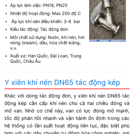
Áp lực làm việc: PN16, PN25
Nhiệt độ hoạt động: Max 200 độ C
Áp lực khí nén điều khiển: 3-8 bar
Kiểu tác động: Tác động đơn
Môi chất sử dụng: Nước, khí nén, hơi
nóng (steam), dầu, hóa chất loãng,
v.v.
Xuất xứ: Hàn Quốc, Đài Loan, Trung
Quốc, Châu Âu
Y xiên khí nén DN65 tác động kép
Khác với dòng tác động đơn, y xiên khí nén DN65 tác
động kép cần cấp khí nén cho cả hai chiều đóng và
mở van. Nhờ cơ chế này, van có lực đóng mở mạnh,
tốc độ phản hồi nhanh và vận hành ổn định trong các
hệ thống có tần suất hoạt động liên tục, đặc biệt phù
hợp với các dây chuyền tự động hóa công nghiệp, nơi