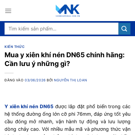
Bỏ
qua
nội
dung
Tìm
kiếm:
KIẾN THỨC
Mua y xiên khí nén DN65 chính hãng:
Cần lưu ý những gì?
ĐĂNG VÀO
03/06/2026
BỞI
NGUYỄN THỊ LOAN
Y xiên khí nén DN65
được lắp đặt phổ biến trong các
hệ thống đường ống lớn cỡ phi 76mm, đáp ứng tốt yêu
cầu đóng mở nhanh, vận hành tự động và lưu lượng
dòng chảy cao. Với nhiều mẫu mã và phương thức vận