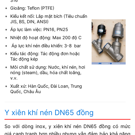
316
Gioăng: Teflon (PTFE)
Kiểu kết nối: Lắp mặt bích (Tiêu chuẩn
JIS, BS, DIN, ANSI)
Áp lực làm việc: PN16, PN25
Nhiệt độ hoạt động: Max 200 độ C
Áp lực khí nén điều khiển: 3-8 bar
Kiểu tác động: Tác động đơn hoặc
Tác động kép
Môi chất sử dụng: Nước, khí nén, hơi
nóng (steam), dầu, hóa chất loãng,
v.v.
Xuất xứ: Hàn Quốc, Đài Loan, Trung
Quốc, Châu Âu
Y xiên khí nén DN65 đồng
So với dòng inox, y xiên khí nén DN65 đồng có mức
giá cạnh tranh hơn nhiều nhưng vẫn đảm bảo khả năng