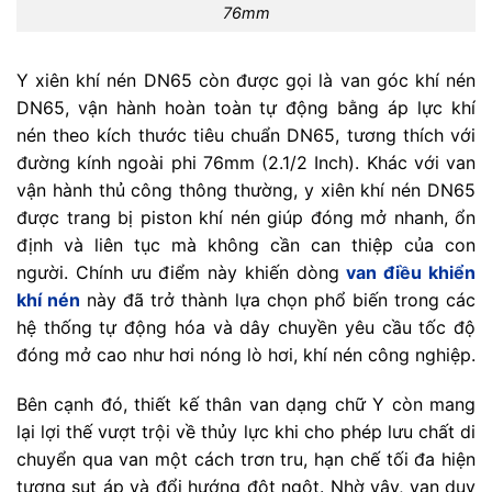
76mm
Y xiên khí nén DN65 còn được gọi là van góc khí nén
DN65, vận hành hoàn toàn tự động bằng áp lực khí
nén theo kích thước tiêu chuẩn DN65, tương thích với
đường kính ngoài phi 76mm (2.1/2 Inch). Khác với van
vận hành thủ công thông thường, y xiên khí nén DN65
được trang bị piston khí nén giúp đóng mở nhanh, ổn
định và liên tục mà không cần can thiệp của con
người. Chính ưu điểm này khiến dòng
van điều khiển
khí nén
này đã trở thành lựa chọn phổ biến trong các
hệ thống tự động hóa và dây chuyền yêu cầu tốc độ
đóng mở cao như hơi nóng lò hơi, khí nén công nghiệp.
Bên cạnh đó, thiết kế thân van dạng chữ Y còn mang
lại lợi thế vượt trội về thủy lực khi cho phép lưu chất di
chuyển qua van một cách trơn tru, hạn chế tối đa hiện
tượng sụt áp và đổi hướng đột ngột. Nhờ vậy, van duy