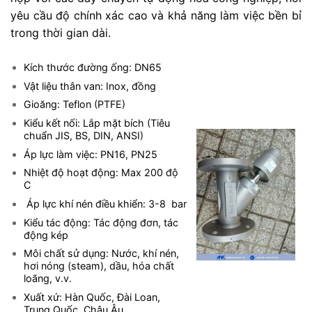
yêu cầu độ chính xác cao và khả năng làm việc bền bỉ
trong thời gian dài.
Kích thước đường ống: DN65
Vật liệu thân van: Inox, đồng
Gioăng: Teflon (PTFE)
Kiểu kết nối: Lắp mặt bích (Tiêu
chuẩn JIS, BS, DIN, ANSI)
Áp lực làm việc: PN16, PN25
Nhiệt độ hoạt động: Max 200 độ
C
Áp lực khí nén điều khiển: 3-8 bar
Kiểu tác động: Tác động đơn, tác
động kép
Môi chất sử dụng: Nước, khí nén,
hơi nóng (steam), dầu, hóa chất
loãng, v.v.
Xuất xứ: Hàn Quốc, Đài Loan,
Trung Quốc, Châu Âu