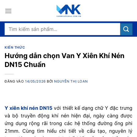
Bỏ
qua
nội
dung
Tìm
kiếm:
KIẾN THỨC
Hướng dẫn chọn Van Y Xiên Khí Nén
DN15 Chuẩn
ĐĂNG VÀO
14/05/2026
BỞI
NGUYỄN THỊ LOAN
Y xiên khí nén DN15
với thiết kế dạng chữ Y đặc trưng
và bộ truyền động khí nén hiện đại, ngày càng được
ứng dụng rộng rãi trong các hệ thống đường ống phi
21mm. Cùng tìm hiểu chi tiết về cấu tạo, nguyên lý