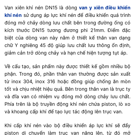
Van xiên khí nén DN15 là dòng
van y xiên điều khiển
khí nén
sử dụng áp lực khí nén để điều khiển quá trình
đóng mở chảy dòng lưu chất bên trong đường ống có
kích thước DN15 tương đương phi 21mm. Điểm đặc
biệt của dòng van này nằm ở thiết kế thân van dạng
chữ Y nghiêng 45 độ giúp lưu chất lưu thông ổn định,
giảm cản trở dòng chảy và hạn chế hiện tượng tụt áp.
Về cấu tạo, sản phẩm này được thiết kế gồm nhiều bộ
phận. Trong đó, phần thân van thường được sản xuất
từ inox 304, inox 316 hoặc đồng giúp chống ăn mòn
tốt và chịu nhiệt hiệu quả. Bên trong thân van là trục ty
và đĩa van có nhiệm vụ đóng mở dòng chảy lưu chất.
Phía trên là bộ truyền động khí nén chứa piston, lò xo
và khoang cấp khí để tạo lực tác động lên trục van.
Khi cấp khí nén vào bộ điều khiển áp lực khí sẽ đẩy
piston di chuyển làm trục van nâng lên, từ đó mở