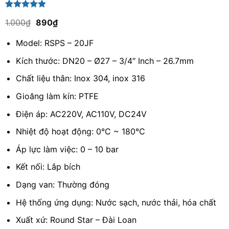
5.00
1
trên 5
Giá
Giá
1.000
₫
890
₫
dựa trên
gốc
hiện
đánh giá
là:
tại
Model: RSPS – 20JF
1.000₫.
là:
890₫.
Kích thước: DN20 – Ø27 – 3/4″ Inch – 26.7mm
Chất liệu thân: Inox 304, inox 316
Gioăng làm kín: PTFE
Điện áp: AC220V, AC110V, DC24V
Nhiệt độ hoạt động: 0°C ~ 180°C
Áp lực làm việc: 0 – 10 bar
Kết nối: Lắp bích
Dạng van: Thường đóng
Hệ thống ứng dụng: Nước sạch, nước thải, hóa chất
Xuất xứ: Round Star – Đài Loan