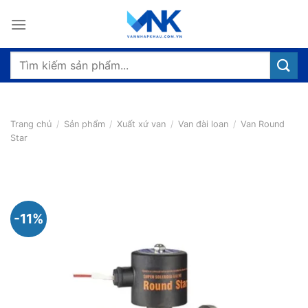
Bỏ
qua
nội
dung
Tìm
kiếm:
Trang chủ
/
Sản phẩm
/
Xuất xứ van
/
Van đài loan
/
Van Round
Star
-11%