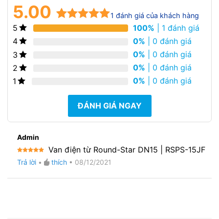
5.00
1
đánh giá của khách hàng
100%
| 1 đánh giá
5
5.00
1
trên 5
dựa trên
0%
| 0 đánh giá
4
đánh giá
0%
| 0 đánh giá
3
0%
| 0 đánh giá
2
0%
| 0 đánh giá
1
ĐÁNH GIÁ NGAY
Admin
Van điện từ Round-Star DN15 | RSPS-15JF
Được xếp
Trả lời
•
thích
•
08/12/2021
hạng
5
5
sao