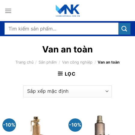
Bỏ
qua
nội
dung
Tìm
kiếm:
Van an toàn
Trang chủ
/
Sản phẩm
/
Van công nghiệp
/
Van an toàn
LỌC
-10%
-10%