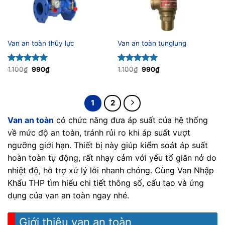
Van an toàn thủy lực
Van an toàn tunglung
Giá
Giá
Giá
Giá
Được xếp
1.100
₫
990
₫
Được xếp
1.100
₫
990
₫
gốc
hiện
gốc
hiện
hạng
5.00
hạng
5.00
là:
tại
là:
tại
5 sao
5 sao
1.100₫.
là:
1.100₫.
là:
990₫.
990₫.
1
2
Van an toàn
có chức năng đưa áp suất của hệ thống
về mức độ an toàn, tránh rủi ro khi áp suất vượt
ngưỡng giới hạn. Thiết bị này giúp kiểm soát áp suất
hoàn toàn tự động, rất nhạy cảm với yếu tố giãn nở do
nhiệt độ, hỗ trợ xử lý lỗi nhanh chóng. Cùng Van Nhập
Khẩu THP tìm hiểu chi tiết thông số, cấu tạo và ứng
dụng của van an toàn ngay nhé.
Giới thiệu van an toàn