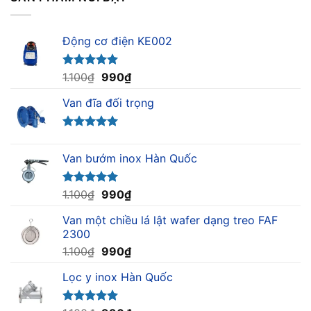
Động cơ điện KE002
Giá
Giá
Được xếp
1.100
₫
990
₫
hạng
5.00
gốc
hiện
5 sao
Van đĩa đối trọng
là:
tại
1.100₫.
là:
990₫.
Được xếp
hạng
5.00
Van bướm inox Hàn Quốc
5 sao
Giá
Giá
Được xếp
1.100
₫
990
₫
hạng
5.00
gốc
hiện
5 sao
Van một chiều lá lật wafer dạng treo FAF
là:
tại
2300
1.100₫.
là:
Giá
Giá
1.100
₫
990
₫
990₫.
gốc
hiện
Lọc y inox Hàn Quốc
là:
tại
1.100₫.
là:
990₫.