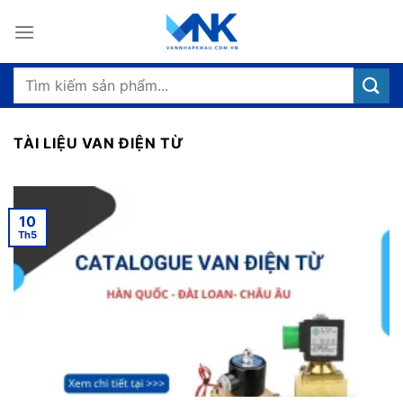
Bỏ
qua
nội
dung
Tìm
kiếm:
TÀI LIỆU VAN ĐIỆN TỪ
10
Th5