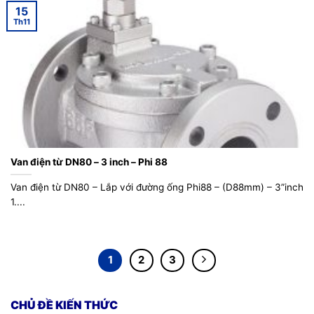
15
Th11
Van điện từ DN80 – 3 inch – Phi 88
Van điện từ DN80 – Lắp với đường ống Phi88 – (D88mm) – 3”inch
1....
1
2
3
CHỦ ĐỀ KIẾN THỨC