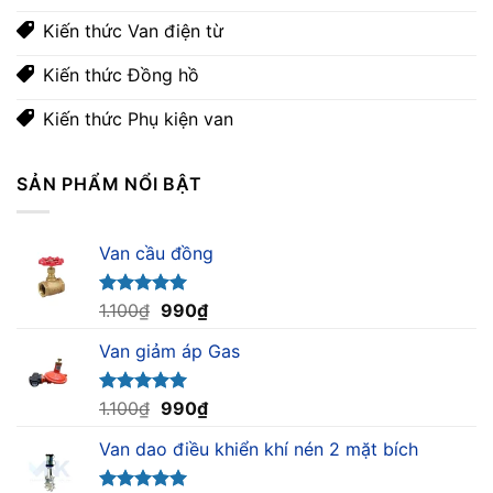
Kiến thức Van điện từ
Kiến thức Đồng hồ
Kiến thức Phụ kiện van
SẢN PHẨM NỔI BẬT
Van cầu đồng
Giá
Giá
Được xếp
1.100
₫
990
₫
hạng
5.00
gốc
hiện
5 sao
Van giảm áp Gas
là:
tại
1.100₫.
là:
990₫.
Giá
Giá
Được xếp
1.100
₫
990
₫
hạng
5.00
gốc
hiện
5 sao
Van dao điều khiển khí nén 2 mặt bích
là:
tại
1.100₫.
là: