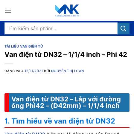
Bỏ
qua
nội
dung
Tìm
kiếm:
TÀI LIỆU VAN ĐIỆN TỪ
Van điện từ DN32 – 1/1/4 inch – Phi 42
ĐĂNG VÀO
15/11/2021
BỞI
NGUYỄN THỊ LOAN
Van điện từ DN32 – Lắp với đường
ống Phi42 – (D42mm) – 1/1/4 inch
1. Tìm hiểu về van điện từ DN32