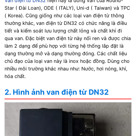
Van điện từ DN32
hiện nay là dòng van của Round-
Star ( Đài Loan), ODE ( ITALY), Uni-d ( Taiwan) và TPC
( Korea). Cũng giống như các loại van điện từ thông
thường khác, van điện từ DN32 có chức năng là điều
tiết và kiểm soát lưu lượng chất lỏng và chất khí đi
qua van. Đặc biệt van điện từ này nối ren và được chia
làm 2 dạng để phù hợp với từng hệ thống lắp đặt là
dạng thường mở và dạng thường đóng. Các chất liệu
chủ đạo của loại van này là inox hoặc đồng. Dùng cho
nhiều môi trường khác nhau như: Nước, hơi nóng, khí,
hóa chất.
2. Hình ảnh van điện từ DN32