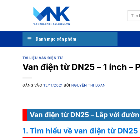
Bỏ
qua
Tìm
nội
kiếm:
dung
Danh mục sản phẩm
TÀI LIỆU VAN ĐIỆN TỪ
Van điện từ DN25 – 1 inch – 
ĐĂNG VÀO
15/11/2021
BỞI
NGUYỄN THỊ LOAN
Van điện từ DN25 – Lắp với đườn
1. Tìm hiểu về van điện từ DN25