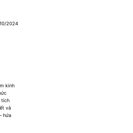
/10/2024
ăm kinh
hức
tích
ết và
 – hứa