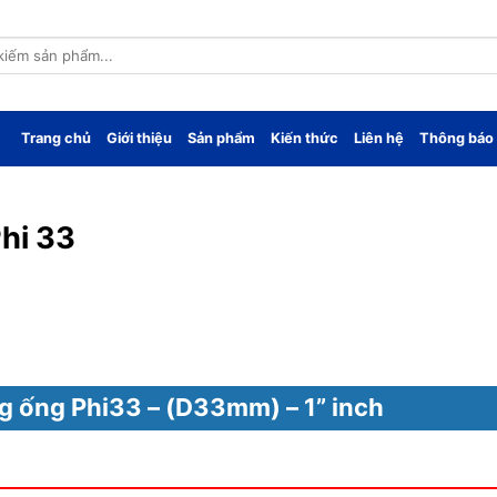
Trang chủ
Giới thiệu
Sản phẩm
Kiến thức
Liên hệ
Thông báo
Phi 33
g ống Phi33 – (D33mm) – 1” inch