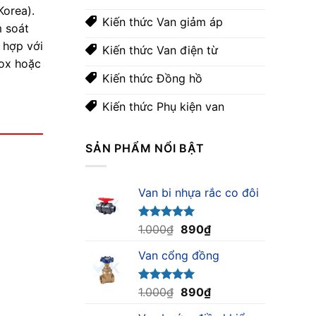
Korea).
Kiến thức Van giảm áp
m soát
 hợp với
Kiến thức Van điện từ
nox hoặc
Kiến thức Đồng hồ
Kiến thức Phụ kiện van
SẢN PHẨM NỔI BẬT
Van bi nhựa rắc co đôi
Giá
Giá
Được xếp
1.000
₫
890
₫
hạng
5.00
gốc
hiện
5 sao
Van cổng đồng
là:
tại
1.000₫.
là:
890₫.
Giá
Giá
Được xếp
1.000
₫
890
₫
hạng
5.00
gốc
hiện
5 sao