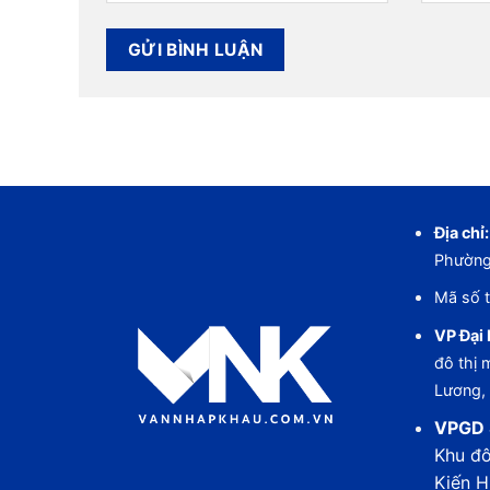
Địa chỉ:
Phường
Mã số t
VP Đại 
đô thị
Lương,
VPGD 
Khu đô
Kiến H