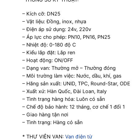
– Kích cỡ: DN25
– Vật liệu: Đồng, inox, nhựa
– Điện áp sử dụng: 24v, 220v
– Áp lực cho phép: PN10, PN16, PN25
– Nhiệt độ: 0-180 độ C
– Kiểu lắp đặt: Lắp ren
– Hoạt động: ON/OFF
– Dạng van: Thường mở – Thường đóng
– Môi trường làm việc: Nước, dầu, khí, gas
– Hãng sản xuất: UNID, TPC, Round-Star, ODE
– Xuất xứ: Hàn Quốc, Đài Loan, Italy
– Tình trạng hàng hóa: Luôn có sẵn
– Chế độ bảo hành: 12 tháng, cơ chế 1 đổi 1
– Giao hàng tận nơi
– Tình trạng: Hàng có sẵn
* THƯ VIỆN VAN:
Van điện từ