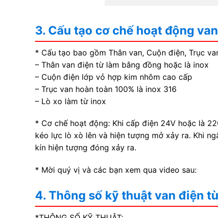
3. Cấu tạo cơ chế hoạt động va
* Cấu tạo bao gồm Thân van, Cuộn điện, Trục van
– Thân van điện từ làm bằng đồng hoặc là inox
– Cuộn điện lớp vỏ hợp kim nhôm cao cấp
– Trục van hoàn toàn 100% là inox 316
– Lò xo làm từ inox
* Cơ chế hoạt động: Khi cấp điện 24V hoặc là 220V
kéo lực lò xò lên và hiện tượng mở xảy ra. Khi n
kín hiện tượng đóng xảy ra.
* Mời quý vị và các bạn xem qua video sau:
4. Thông số kỹ thuật van điện 
*THÔNG SỐ KỸ THUẬT: