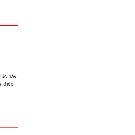
 lúc này
à khép