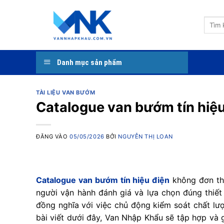
Bỏ
qua
Tìm
nội
kiếm:
dung
Danh mục sản phẩm
TÀI LIỆU VAN BƯỚM
Catalogue van bướm tín hiệu 
ĐĂNG VÀO
05/05/2026
BỞI
NGUYỄN THỊ LOAN
Catalogue van bướm tín hiệu điện
không đơn thu
người vận hành đánh giá và lựa chọn đúng thiết 
đồng nghĩa với việc chủ động kiểm soát chất lượn
bài viết dưới đây, Van Nhập Khẩu sẽ tập hợp và g