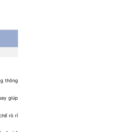
ng thông
uay giúp
hế rò rỉ