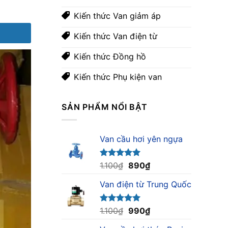
Kiến thức Van giảm áp
Kiến thức Van điện từ
Kiến thức Đồng hồ
Kiến thức Phụ kiện van
SẢN PHẨM NỔI BẬT
Van cầu hơi yên ngựa
Giá
Giá
Được xếp
1.100
₫
890
₫
hạng
5.00
gốc
hiện
5 sao
Van điện từ Trung Quốc
là:
tại
1.100₫.
là:
890₫.
Giá
Giá
Được xếp
1.100
₫
990
₫
hạng
5.00
gốc
hiện
5 sao