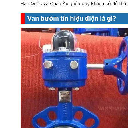
Hàn Quốc và Châu Âu, giúp quý khách có đủ thông 
Van bướm tín hiệu điện là gì?