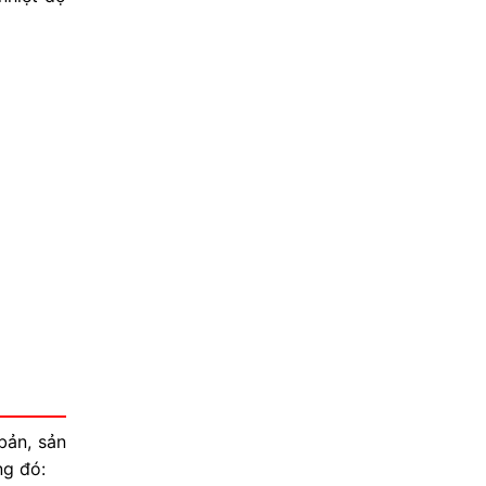
bản, sản
ng đó: