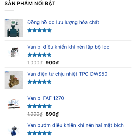
SẢN PHẨM NỔI BẬT
Đồng hồ đo lưu lượng hóa chất
Được xếp
hạng
5.00
Van bi điều khiển khí nén lắp bộ lọc
5 sao
Giá
Giá
Được xếp
1.000
₫
900
₫
hạng
5.00
gốc
hiện
5 sao
Van điện từ chịu nhiệt TPC DWS50
là:
tại
1.000₫.
là:
900₫.
Được xếp
hạng
5.00
Van bi FAF 1270
5 sao
Giá
Giá
Được xếp
1.000
₫
890
₫
hạng
5.00
gốc
hiện
5 sao
Van bướm điều khiển khí nén hai mặt bích
là:
tại
1.000₫.
là: