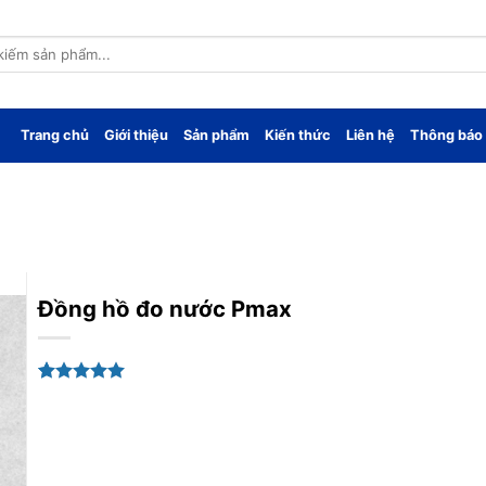
Trang chủ
Giới thiệu
Sản phẩm
Kiến thức
Liên hệ
Thông báo
Đồng hồ đo nước Pmax
5.00
1
trên 5
dựa trên
đánh giá