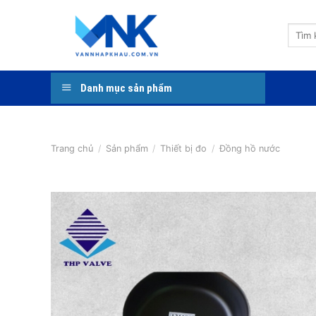
Bỏ
qua
Tìm
nội
kiếm:
dung
Danh mục sản phẩm
Trang chủ
/
Sản phẩm
/
Thiết bị đo
/
Đồng hồ nước