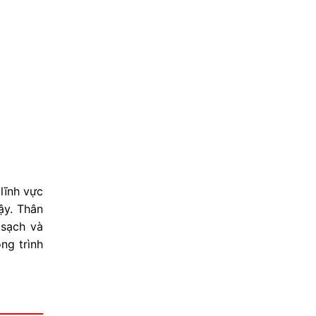
lĩnh vực
ậy. Thân
 sạch và
ng trình