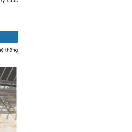
 lý nước
hệ thống