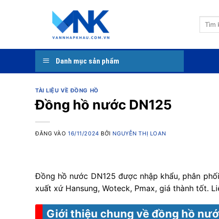
Bỏ
qua
Tìm
nội
kiếm:
dung
Danh mục sản phẩm
TÀI LIỆU VỀ ĐỒNG HỒ
Đồng hồ nước DN125
ĐĂNG VÀO
16/11/2024
BỞI
NGUYỄN THỊ LOAN
Đồng hồ nước DN125 được nhập khẩu, phân phối c
xuất xứ Hansung, Woteck, Pmax, giá thành tốt. Li
Giới thiệu chung về đồng hồ nư