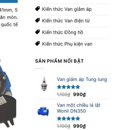
Kiến thức Van giảm áp
141mm, 5
 ăn mòn.
Kiến thức Van điện từ
 quốc tế
Kiến thức Đồng hồ
Kiến thức Phụ kiện van
SẢN PHẨM NỔI BẬT
Van giảm áp Tung lung
Giá
Giá
Được xếp
1.100
₫
990
₫
hạng
5.00
gốc
hiện
5 sao
Van một chiều lá lật
là:
tại
Wonil DN350
1.100₫.
là:
990₫.
Giá
Giá
Được xếp
1.100
₫
990
₫
hạng
5.00