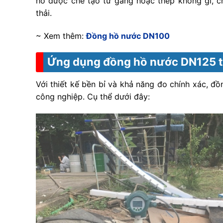
hồ được chế tạo từ gang hoặc thép không gỉ, c
thải.
~ Xem thêm:
Đồng hồ nước DN100
Ứng dụng đồng hồ nước DN125 t
Với thiết kế bền bỉ và khả năng đo chính xác, đ
công nghiệp. Cụ thể dưới đây: