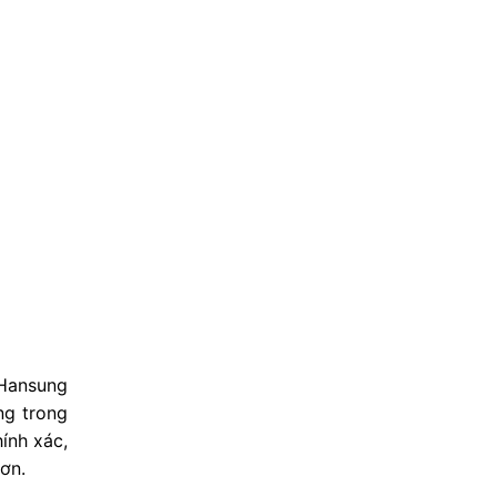
 Hansung
ng trong
ính xác,
ơn.