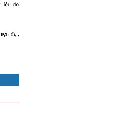
 liệu đo
iện đại,