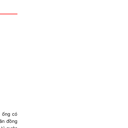
g ống có
hân đồng