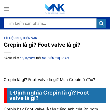
Bỏ
qua
nội
dung
Tìm
kiếm:
TÀI LIỆU PHỤ KIỆN VAN
Crepin là gì? Foot valve là gì?
ĐĂNG VÀO
15/11/2021
BỞI
NGUYỄN THỊ LOAN
Crepin là gì? Foot valve là gì? Mua Crepin ở đâu?
I. Định nghĩa Crepin là gì? Foot
valve là gì?
Crepin hay Foot valve là tên tiếng anh của Rọ bơm