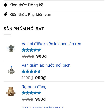
Kiến thức Đồng hồ
Kiến thức Phụ kiện van
SẢN PHẨM NỔI BẬT
Van bi điều khiển khí nén lắp ren
Giá
Giá
Được xếp
1.000
₫
900
₫
hạng
5.00
gốc
hiện
5 sao
Van giảm áp nước nối bích
là:
tại
1.000₫.
là:
900₫.
Giá
Giá
Được xếp
1.100
₫
990
₫
hạng
5.00
gốc
hiện
5 sao
Rọ bơm đồng
là:
tại
1.100₫.
là:
990₫.
Giá
Giá
Được xếp
1.100
₫
990
₫
hạng
5.00
gốc
hiện
5 sao