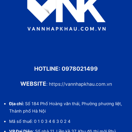
HOTLINE:
0978021499
WEBSITE
:
https://vannhapkhau.com.vn
Địa chỉ:
Số 184 Phố Hoàng văn thái, Phường phương liệt,
Thành phố Hà Nội
Mã số thuế: 0 1 0 3 4 6 3 0 2 4
VP Đại Diện
: Số nhà 11, Liền kề 37, Khu đô thị mới Phú