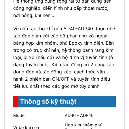
Hệ thống ứng dụng rộng rãi từ dân dụng đến
công nghiệp, điển hình như cấp thoát nước,
hơi nóng, khí nén…
Về cấu tạo, bộ khí nén AD40-ADP40 được chế
tạo đơn giản với các bộ phận như vỏ ngoài
bằng hợp kim nhôm, phủ Epoxy tĩnh điện. Bên
trong có trục khí nén, hệ thống bánh răng kim
loại, lò xo (nếu có) và bộ định vị tuyến tính (ở
dạng tuyến tính). Kiểu tác động có 2 dạng tác
động đơn và tác động kép, cách thức vận
hành 2 phiên bản ON/OFF và tuyến tính điều
tiết lưu chất theo các góc mở tùy chính.
Thông số kỹ thuật
Model
AD40 – ADP40
Hợp kim nhôm phủ
Vr bộ khí nén