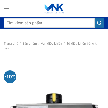
Bỏ
qua
nội
dung
Tìm
kiếm:
Trang chủ
/
Sản phẩm
/
Van điều khiển
/
Bộ điều khiển bằng khí
nén
-10%