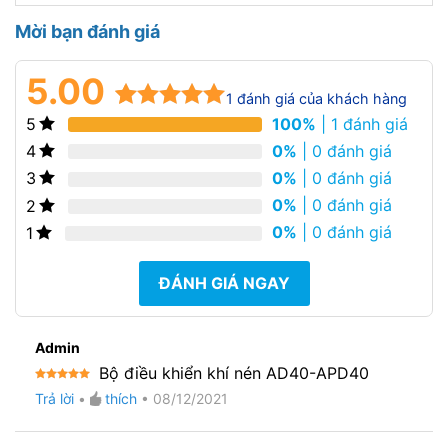
Mời bạn đánh giá
5.00
1
đánh giá của khách hàng
100%
| 1 đánh giá
5
5.00
1
trên 5
dựa trên
0%
| 0 đánh giá
4
đánh giá
0%
| 0 đánh giá
3
0%
| 0 đánh giá
2
0%
| 0 đánh giá
1
ĐÁNH GIÁ NGAY
Admin
Bộ điều khiển khí nén AD40-APD40
Được xếp
Trả lời
•
thích
•
08/12/2021
hạng
5
5
sao