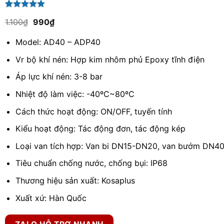
5.00
1
trên 5
Giá
Giá
1.100
₫
990
₫
dựa trên
gốc
hiện
đánh giá
là:
tại
Model: AD40 – ADP40
1.100₫.
là:
990₫.
Vr bộ khí nén: Hợp kim nhôm phủ Epoxy tĩnh điện
Áp lực khí nén: 3-8 bar
Nhiệt độ làm việc: -40ºC~80ºC
Cách thức hoạt động: ON/OFF, tuyến tính
Kiểu hoạt động: Tác động đơn, tác động kép
Loại van tích hợp: Van bi DN15-DN20, van bướm DN4
Tiêu chuẩn chống nước, chống bụi: IP68
Thương hiệu sản xuất: Kosaplus
Xuất xứ: Hàn Quốc