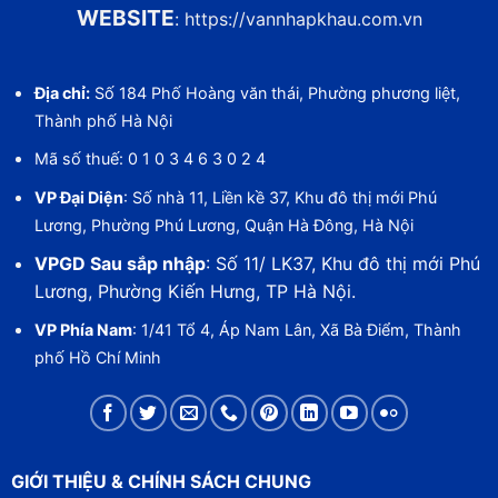
WEBSITE
:
https://vannhapkhau.com.vn
Địa chỉ:
Số 184 Phố Hoàng văn thái, Phường phương liệt,
Thành phố Hà Nội
Mã số thuế: 0 1 0 3 4 6 3 0 2 4
VP Đại Diện
: Số nhà 11, Liền kề 37, Khu đô thị mới Phú
Lương, Phường Phú Lương, Quận Hà Đông, Hà Nội
VPGD Sau sắp nhập
: Số 11/ LK37, Khu đô thị mới Phú
Lương, Phường Kiến Hưng, TP Hà Nội.
VP Phía Nam
: 1/41 Tổ 4, Áp Nam Lân, Xã Bà Điểm, Thành
phố Hồ Chí Minh
GIỚI THIỆU & CHÍNH SÁCH CHUNG