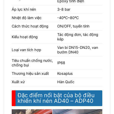
Epoxy tĩnh điện
Áp lực khí nén
3-8 bar
Nhiệt độ làm việc
-40ºC~80ºC
Cách thức hoạt động
ON/OFF, tuyến tính
Tác động đơn, tác động
Kiểu hoạt động
kép
Van bi DN15-DN20, van
Loại van tích hợp
bướm DN40
Tiêu chuẩn chống nước,
IP68
chống bụi
Thương hiệu sản xuất
Kosaplus
Xuất xứ
Hàn Quốc
Đặc điểm nổi bật của bộ điều
khiển khí nén AD40 – ADP40