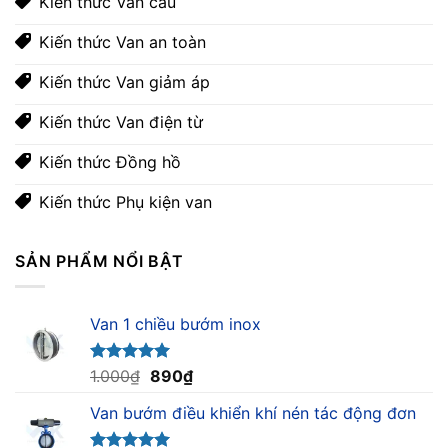
Kiến thức Van cầu
Kiến thức Van an toàn
Kiến thức Van giảm áp
Kiến thức Van điện từ
Kiến thức Đồng hồ
Kiến thức Phụ kiện van
SẢN PHẨM NỔI BẬT
Van 1 chiều bướm inox
Giá
Giá
Được xếp
1.000
₫
890
₫
hạng
5.00
gốc
hiện
5 sao
Van bướm điều khiển khí nén tác động đơn
là:
tại
1.000₫.
là: