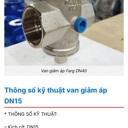
Van giảm áp Farg DN40
Thông số kỹ thuật van giảm áp
DN15
* THÔNG SỐ KỸ THUẬT:
– Kích cỡ: DN15