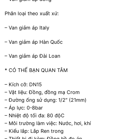
Phân loại theo xuất xứ:
– Van giảm áp Italy
– Van giảm áp Hàn Quốc
– Van giảm áp Đài Loan
* CÓ THỂ BẠN QUAN TÂM
– Kích cỡ: DN15
– Vật liệu: Đồng, đồng mạ Crom
– Đường ống sử dụng: 1/2″ (21mm)
– Áp lực: 0-8bar
– Nhiệt độ tối đa: 80 độC
– Môi trường làm việc: Nước, hơi, khí
– Kiểu lắp: Lắp Ren trong
– Thiết bị đi kèm: Đồng hồ đo áp