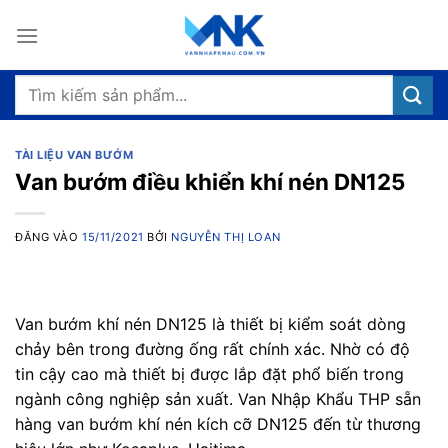
Bỏ
qua
nội
dung
Tìm
kiếm:
TÀI LIỆU VAN BƯỚM
Van bướm điều khiển khí nén DN125
ĐĂNG VÀO
15/11/2021
BỞI
NGUYỄN THỊ LOAN
Van bướm khí nén DN125 là thiết bị kiểm soát dòng
chảy bên trong đường ống rất chính xác. Nhờ có độ
tin cậy cao mà thiết bị được lắp đặt phổ biến trong
ngành công nghiệp sản xuất. Van Nhập Khẩu THP sẵn
hàng van bướm khí nén kích cỡ DN125 đến từ thương