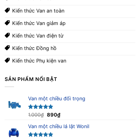
Kiến thức Van an toàn
Kiến thức Van giảm áp
Kiến thức Van điện từ
Kiến thức Đồng hồ
Kiến thức Phụ kiện van
SẢN PHẨM NỔI BẬT
Van một chiều đối trọng
Giá
Giá
Được xếp
1.000
₫
890
₫
hạng
5.00
gốc
hiện
5 sao
Van một chiều lá lật Wonil
là:
tại
1.000₫.
là: