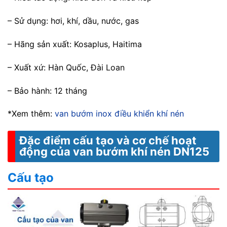
– Sử dụng: hơi, khí, dầu, nước, gas
– Hãng sản xuất: Kosaplus, Haitima
– Xuất xứ: Hàn Quốc, Đài Loan
– Bảo hành: 12 tháng
*Xem thêm:
van bướm inox điều khiển khí nén
Đặc điểm cấu tạo và cơ chế hoạt
động của van bướm khí nén DN125
Cấu tạo