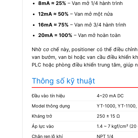
8mA ≈ 25%
– Van mở 1/4 hành trình
12mA ≈ 50%
– Van mở một nửa
16mA ≈ 75%
– Van mở 3/4 hành trình
20mA = 100%
– Van mở hoàn toàn
Nhờ cơ chế này, positioner có thể điều chỉnh
van bướm, van bi hoặc van cầu điều khiển khí
PLC hoặc phòng điều khiển trung tâm, giúp n
Thông số kỹ thuật
Đầu vào tín hiệu
4~20 mA DC
Model thông dụng
YT-1000, YT-1100,
Kháng trở
250 ± 15 Ω
Áp lực vào
1.4 ~ 7 kgf/cm² (20 
Chân ren lỗ khí
NPT 1/4