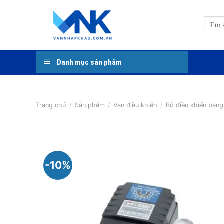
Bỏ
qua
Tìm
nội
kiếm:
dung
Danh mục sản phẩm
Trang chủ
/
Sản phẩm
/
Van điều khiển
/
Bộ điều khiển bằng
-10%