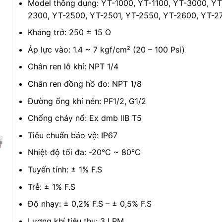
Model thông dụng: YT-1000, YT-1100, YT-3000, YT
2300, YT-2500, YT-2501, YT-2550, YT-2600, YT-2
Kháng trở: 250 ± 15 Ω
Áp lực vào: 1.4 ~ 7 kgf/cm² (20 – 100 Psi)
Chân ren lỗ khí: NPT 1/4
Chân ren đồng hồ đo: NPT 1/8
Đường ống khí nén: PF1/2, G1/2
Chống cháy nổ: Ex dmb llB T5
Tiêu chuẩn bảo vệ: IP67
Nhiệt độ tối đa: -20°C ~ 80°C
Tuyến tính: ± 1% F.S
Trễ: ± 1% F.S
Độ nhạy: ± 0,2% F.S – ± 0,5% F.S
Lượng khí tiêu thụ: 3 LPM