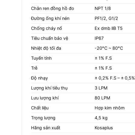
Chân ren đồng hồ đo
NPT 1/8
Đường ống khí nén
PF1/2, G1/2
Chống cháy nổ
Ex dmb llB T5
Tiêu chuẩn bảo vệ
IP67
Nhiệt độ tối đa
-20°C ~ 80°C
Tuyến tính
± 1% F.S
Trễ
± 1% F.S
Độ nhạy
± 0,2% F.S – ± 0,5%
Lượng khí tiêu thụ
3 LPM
Lưu lượng khí
80 LPM
Chất liệu
Hợp kim nhôm
Trọng lượng
4,5 kg
Hãng sản xuất
Kosaplus