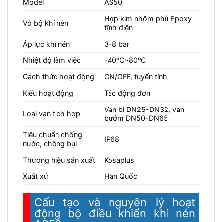
Model
AS50
Hợp kim nhôm phủ Epoxy
Vỏ bộ khí nén
tĩnh điện
Áp lực khí nén
3-8 bar
Nhiệt độ làm việc
-40ºC~80ºC
Cách thức hoạt động
ON/OFF, tuyến tính
Kiểu hoạt động
Tác động đơn
Van bi DN25-DN32, van
Loại van tích hợp
bướm DN50-DN65
Tiêu chuẩn chống
IP68
nước, chống bụi
Thương hiệu sản xuất
Kosaplus
Xuất xứ
Hàn Quốc
Cấu tạo và nguyên lý hoạt
động bộ điều khiển khí nén