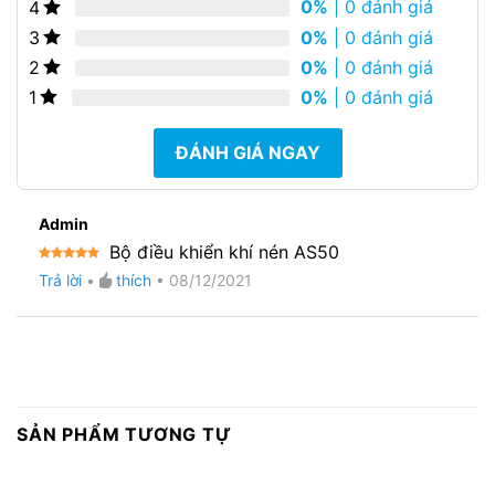
dựa trên
0%
| 0 đánh giá
4
đánh giá
0%
| 0 đánh giá
3
0%
| 0 đánh giá
2
0%
| 0 đánh giá
1
ĐÁNH GIÁ NGAY
Admin
Bộ điều khiển khí nén AS50
Được xếp
Trả lời
•
thích
•
08/12/2021
hạng
5
5
sao
SẢN PHẨM TƯƠNG TỰ