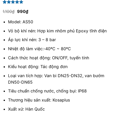
5.00
1
trên 5
Giá
Giá
1.100
₫
990
₫
dựa trên
gốc
hiện
đánh giá
là:
tại
Model: AS50
1.100₫.
là:
990₫.
Vỏ bộ khí nén: Hợp kim nhôm phủ Epoxy tĩnh điện
Áp lực khí nén: 3 – 8 bar
Nhiệt độ làm việc:-40ºC ~ 80ºC
Cách thức hoạt động: ON/OFF, tuyến tính
Kiểu hoạt động: Tác động đơn
Loại van tích hợp: Van bi DN25-DN32, van bướm
DN50-DN65
Tiêu chuẩn chống nước, chống bụi: IP68
Thương hiệu sản xuất: Kosaplus
Xuất xứ: Hàn Quốc