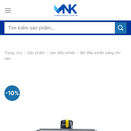
Bỏ
qua
nội
dung
Tìm
kiếm:
Trang chủ
/
Sản phẩm
/
Van điều khiển
/
Bộ điều khiển bằng khí
nén
-10%