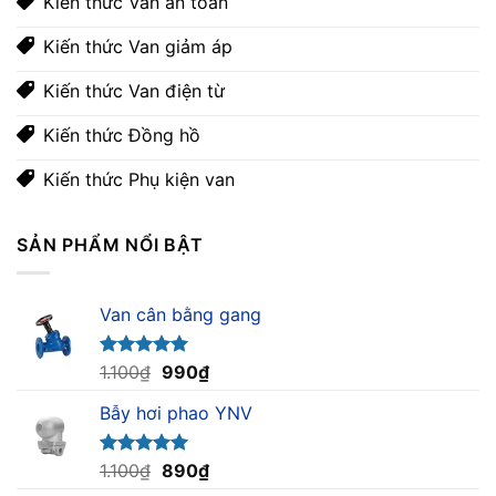
Kiến thức Van an toàn
Kiến thức Van giảm áp
Kiến thức Van điện từ
Kiến thức Đồng hồ
Kiến thức Phụ kiện van
SẢN PHẨM NỔI BẬT
Van cân bằng gang
Giá
Giá
Được xếp
1.100
₫
990
₫
hạng
5.00
gốc
hiện
5 sao
Bẫy hơi phao YNV
là:
tại
1.100₫.
là:
990₫.
Giá
Giá
Được xếp
1.100
₫
890
₫
hạng
5.00
gốc
hiện