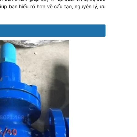
iúp bạn hiểu rõ hơn về cấu tạo, nguyên lý, ưu