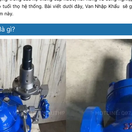
 tuổi thọ hệ thống. Bài viết dưới đây, Van Nhập Khẩu sẽ g
m này.
à gì?