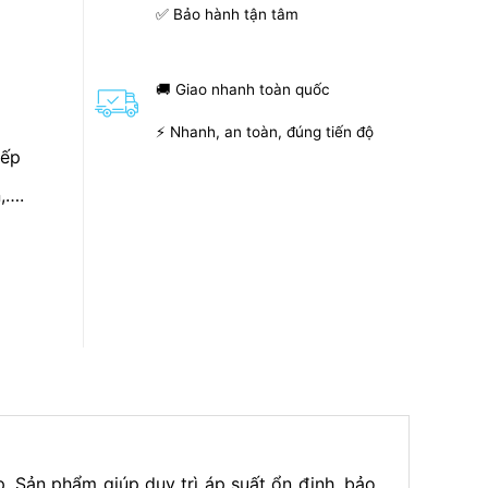
✅ Bảo hành tận tâm
🚚 Giao nhanh toàn quốc
⚡ Nhanh, an toàn, đúng tiến độ
iếp
,….
p. Sản phẩm giúp duy trì áp suất ổn định, bảo