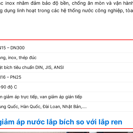
c inox nhằm đảm bảo độ bền, chống ăn mòn và vận hành ổn
 dụng linh hoạt trong các hệ thống nước công nghiệp, tò
N15 – DN300
ng, inox, thép đúc
t bích tiêu chuẩn DIN, JIS, ANSI
16 – PN25
–90 độ C
n giảm áp trực tiếp, van giảm áp gián tiếp
ung Quốc, Hàn Quốc, Đài Loan, Nhật Bản,….
iảm áp nước lắp bích so với lắp ren