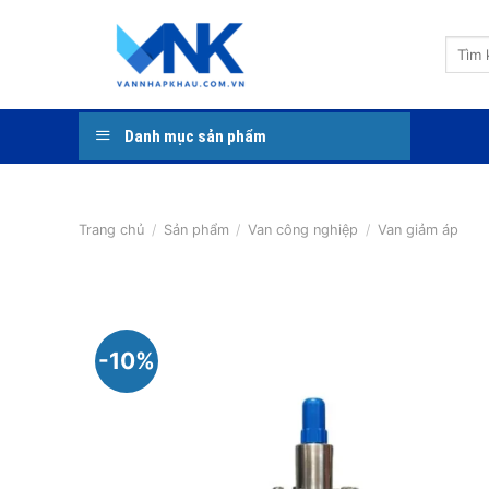
Bỏ
qua
Tìm
nội
kiếm:
dung
Danh mục sản phẩm
Trang chủ
/
Sản phẩm
/
Van công nghiệp
/
Van giảm áp
-10%