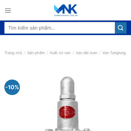
Bỏ
qua
nội
dung
Tìm
kiếm:
Trang chủ
/
Sản phẩm
/
Xuất xứ van
/
Van đài loan
/
Van Tunglung
-10%