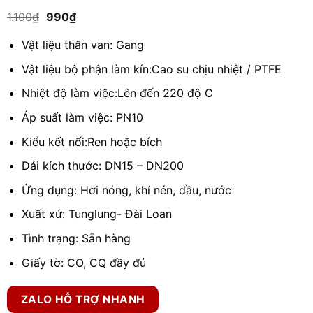
5.00
1
trên 5
Giá
Giá
1.100
₫
990
₫
dựa trên
gốc
hiện
đánh giá
là:
tại
Vật liệu thân van: Gang
1.100₫.
là:
990₫.
Vật liệu bộ phận làm kín:Cao su chịu nhiệt / PTFE
Nhiệt độ làm việc:Lên đến 220 độ C
Áp suất làm việc: PN10
Kiểu kết nối:Ren hoặc bích
Dải kích thước: DN15 – DN200
Ứng dụng: Hơi nóng, khí nén, dầu, nước
Xuất xứ: Tunglung- Đài Loan
Tình trạng: Sẵn hàng
Giấy tờ: CO, CQ đầy đủ
ZALO HỖ TRỢ NHANH