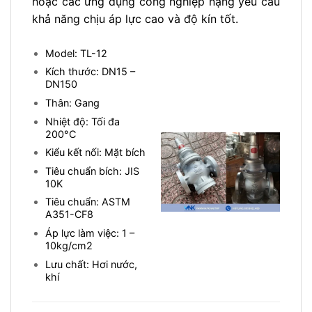
hoặc các ứng dụng công nghiệp nặng yêu cầu
khả năng chịu áp lực cao và độ kín tốt.
Model: TL-12
Kích thước: DN15 –
DN150
Thân: Gang
Nhiệt độ: Tối đa
200°C
Kiểu kết nối: Mặt bích
Tiêu chuẩn bích: JIS
10K
Tiêu chuẩn: ASTM
A351-CF8
Áp lực làm việc: 1 –
10kg/cm2
Lưu chất: Hơi nước,
khí