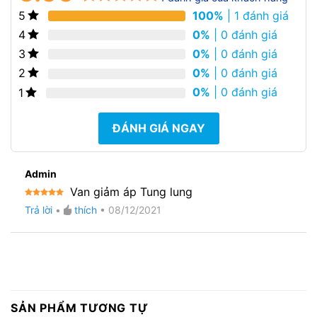
100%
| 1 đánh giá
5
5.00
1
trên 5
dựa trên
0%
| 0 đánh giá
4
đánh giá
0%
| 0 đánh giá
3
0%
| 0 đánh giá
2
0%
| 0 đánh giá
1
ĐÁNH GIÁ NGAY
Admin
Van giảm áp Tung lung
Được xếp
Trả lời
•
thích
•
08/12/2021
hạng
5
5
sao
SẢN PHẨM TƯƠNG TỰ