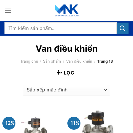
Bỏ
qua
nội
dung
Tìm
kiếm:
Van điều khiển
Trang chủ
/
Sản phẩm
/
Van điều khiển
/
Trang 13
LỌC
-12%
-11%