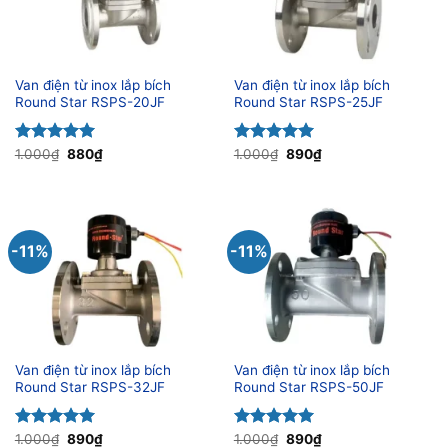
Van điện từ inox lắp bích
Van điện từ inox lắp bích
Round Star RSPS-20JF
Round Star RSPS-25JF
Giá
Giá
Giá
Giá
Được xếp
1.000
₫
880
₫
Được xếp
1.000
₫
890
₫
gốc
hiện
gốc
hiện
hạng
5.00
hạng
5.00
là:
tại
là:
tại
5 sao
5 sao
1.000₫.
là:
1.000₫.
là:
880₫.
890₫.
-11%
-11%
Van điện từ inox lắp bích
Van điện từ inox lắp bích
Round Star RSPS-32JF
Round Star RSPS-50JF
Giá
Giá
Giá
Giá
Được xếp
1.000
₫
890
₫
Được xếp
1.000
₫
890
₫