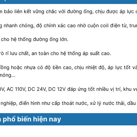
ảm bảo liên kết vững chắc với đường ống, chịu được áp lực
nhanh chóng, độ chính xác cao nhờ cuộn coil điện từ, trun
 cho hệ thống đường ống lớn.
rò rỉ lưu chất, an toàn cho hệ thống áp suất cao.
ng hoặc nhựa có độ bền cao, chịu nhiệt độ, áp lực tốt v
i nóng…
, AC 110V, DC 24V, DC 12V đáp ứng tốt nhiều vị trí, khu v
ghiệp, điển hình như cấp thoát nước, xử lý nước thải, dầ
h phổ biến hiện nay