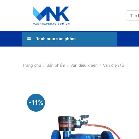
Bỏ
qua
Tìm
nội
kiếm:
dung
Danh mục sản phẩm
Trang chủ
/
Sản phẩm
/
Van điều khiển
/
Van điện từ
-11%