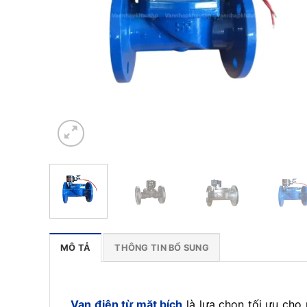
MÔ TẢ
THÔNG TIN BỔ SUNG
Van điện từ mặt bích
là lựa chọn tối ưu cho