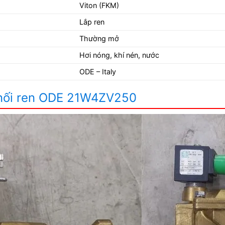
Viton (FKM)
Lắp ren
Thường mở
Hơi nóng, khí nén, nước
ODE – Italy
ừ nối ren ODE 21W4ZV250