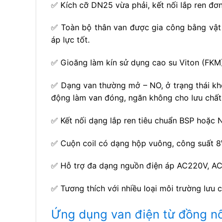
✅ Kích cỡ DN25 vừa phải, kết nối lắp ren đơn
✅ Toàn bộ thân van được gia công bằng vật l
áp lực tốt.
✅ Gioăng làm kín sử dụng cao su Viton (FKM) 
✅ Dạng van thường mở – NO, ở trạng thái khô
động làm van đóng, ngăn không cho lưu chất 
✅ Kết nối dạng lắp ren tiêu chuẩn BSP hoặc 
✅ Cuộn coil có dạng hộp vuông, công suất 8W
✅ Hỗ trợ đa dạng nguồn điện áp AC220V, AC1
✅ Tương thích với nhiều loại môi trường lưu 
Ứng dụng van điện từ đồng 