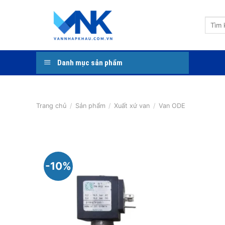
Bỏ
qua
Tìm
nội
kiếm:
dung
Danh mục sản phẩm
Trang chủ
/
Sản phẩm
/
Xuất xứ van
/
Van ODE
-10%