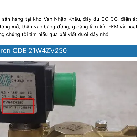
0
sẵn hàng tại kho Van Nhập Khẩu, đầy đủ CO CQ, điện áp,
đóng mở, thân van bằng đồng, gioăng làm kín FKM và hoạt 
ng chúng tôi tìm hiểu qua bài viết dưới đây nhé.
ối ren ODE 21W4ZV250