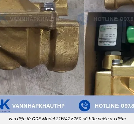
Van điện từ ODE Model 21W4ZV250 sở hữu nhiều ưu điểm