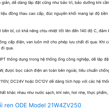
 giản, dễ dàng lắp đặt cũng như bảo trì, bảo dưỡng khi cần 
iệu đồng thau cao cấp, đúc nguyên khối mang lại độ bền 
bền bỉ, có khả năng chịu nhiệt tốt lên đến 140 độ C, đảm b
ng cấp điện, van luôn mở cho phép lưu chất đi qua. Khi cấp
đi qua.
NPT thông dụng trong hệ thống ống công nghiệp, dễ lắp đặt
, được bọc cách điện an toàn bên ngoài, tiêu chuẩn chống
10V, DC24V hoặc DC12V dễ dàng tích hợp với các hệ thống
chất khác nhau như nước sạch, khí nén, hơi nhẹ, thực phẩm
nối ren ODE Model 21W4ZV250