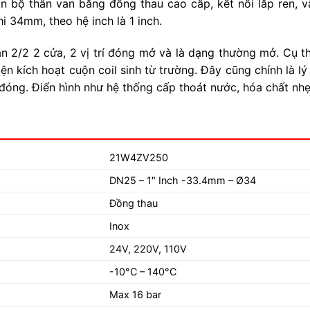
n bộ thân van bằng đồng thau cao cấp, kết nối lắp ren, vậ
 34mm, theo hệ inch là 1 inch.
2/2 2 cửa, 2 vị trí đóng mở và là dạng thường mở. Cụ thể
iện kích hoạt cuộn coil sinh từ trường. Đây cũng chính là 
ít đóng. Điển hình như hệ thống cấp thoát nước, hóa chất 
21W4ZV250
DN25 – 1″ Inch -33.4mm – Ø34
Đồng thau
Inox
24V, 220V, 110V
-10°C – 140°C
Max 16 bar