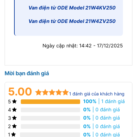
Van điện từ ODE Model 21W4KV250
Van điện từ ODE Model 21W4ZV250
Ngày cập nhật: 14:42 - 17/12/2025
Mời bạn đánh giá
5.00
1
đánh giá của khách hàng
100%
| 1 đánh giá
5
5.00
1
trên 5
dựa trên
0%
| 0 đánh giá
4
đánh giá
0%
| 0 đánh giá
3
0%
| 0 đánh giá
2
0%
| 0 đánh giá
1