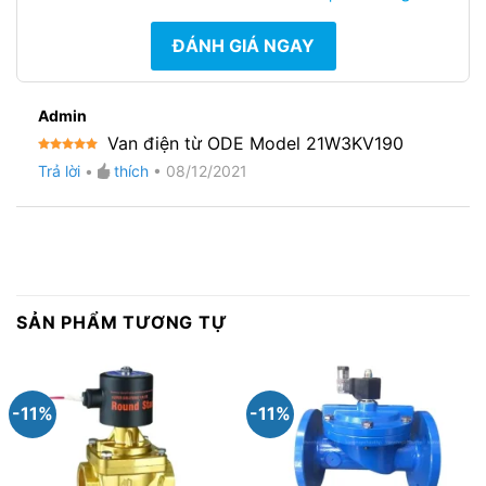
ĐÁNH GIÁ NGAY
Admin
Van điện từ ODE Model 21W3KV190
Được xếp
Trả lời
•
thích
•
08/12/2021
hạng
5
5
sao
SẢN PHẨM TƯƠNG TỰ
-11%
-11%