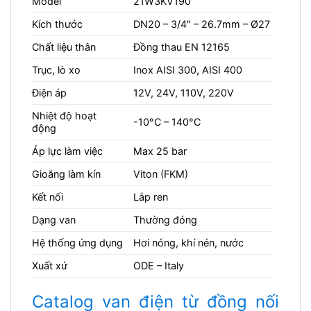
Model
21W3KV190
Kích thước
DN20 – 3/4″ – 26.7mm – Ø27
Chất liệu thân
Đồng thau EN 12165
Trục, lò xo
Inox AISI 300, AISI 400
Điện áp
12V, 24V, 110V, 220V
Nhiệt độ hoạt
-10°C – 140°C
động
Áp lực làm việc
Max 25 bar
Gioăng làm kín
Viton (FKM)
Kết nối
Lắp ren
Dạng van
Thường đóng
Hệ thống ứng dụng
Hơi nóng, khí nén, nước
Xuất xứ
ODE – Italy
Catalog van điện từ đồng nối