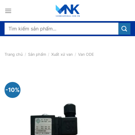
Bỏ
qua
nội
dung
Tìm
kiếm:
Trang chủ
/
Sản phẩm
/
Xuất xứ van
/
Van ODE
-10%