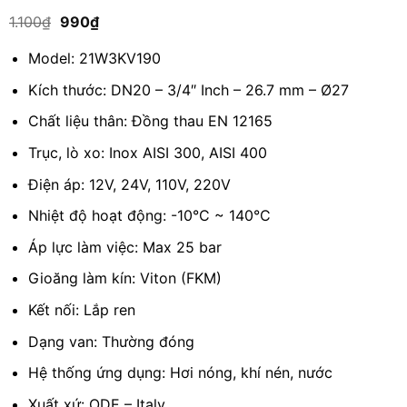
5.00
1
trên 5
Giá
Giá
1.100
₫
990
₫
dựa trên
gốc
hiện
đánh giá
là:
tại
Model: 21W3KV190
1.100₫.
là:
990₫.
Kích thước: DN20 – 3/4″ Inch – 26.7 mm – Ø27
Chất liệu thân: Đồng thau EN 12165
Trục, lò xo: Inox AISI 300, AISI 400
Điện áp: 12V, 24V, 110V, 220V
Nhiệt độ hoạt động: -10°C ~ 140°C
Áp lực làm việc: Max 25 bar
Gioăng làm kín: Viton (FKM)
Kết nối: Lắp ren
Dạng van: Thường đóng
Hệ thống ứng dụng: Hơi nóng, khí nén, nước
Xuất xứ: ODE – Italy