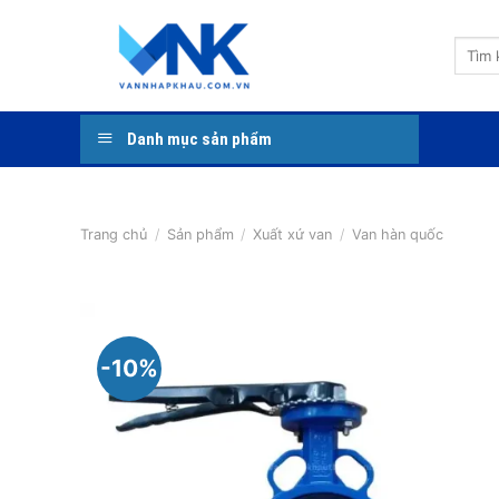
Bỏ
qua
Tìm
nội
kiếm:
dung
Danh mục sản phẩm
Trang chủ
/
Sản phẩm
/
Xuất xứ van
/
Van hàn quốc
-10%