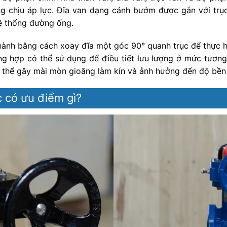
g chịu áp lực. Đĩa van dạng cánh bướm được gắn với trụ
hệ thống đường ống.
ành bằng cách xoay đĩa một góc 90° quanh trục để thực h
 hợp có thể sử dụng để điều tiết lưu lượng ở mức tương
có thể gây mài mòn gioăng làm kín và ảnh hưởng đến độ bền
có ưu điểm gì?