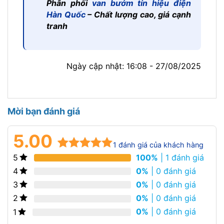
Phân phối
van bướm tín hiệu điện
Hàn Quốc
– Chất lượng cao, giá cạnh
tranh
Ngày cập nhật: 16:08 - 27/08/2025
Mời bạn đánh giá
5.00
1
đánh giá của khách hàng
100%
| 1 đánh giá
5
5.00
1
trên 5
dựa trên
0%
| 0 đánh giá
4
đánh giá
0%
| 0 đánh giá
3
0%
| 0 đánh giá
2
0%
| 0 đánh giá
1