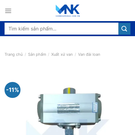
Bỏ
qua
nội
dung
Tìm
kiếm:
Trang chủ
/
Sản phẩm
/
Xuất xứ van
/
Van đài loan
-11%