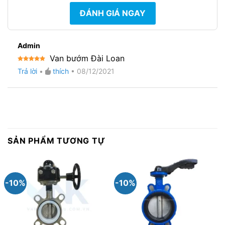
ĐÁNH GIÁ NGAY
Admin
Van bướm Đài Loan
Được xếp
Trả lời
•
thích
•
08/12/2021
hạng
5
5
sao
SẢN PHẨM TƯƠNG TỰ
-10%
-10%