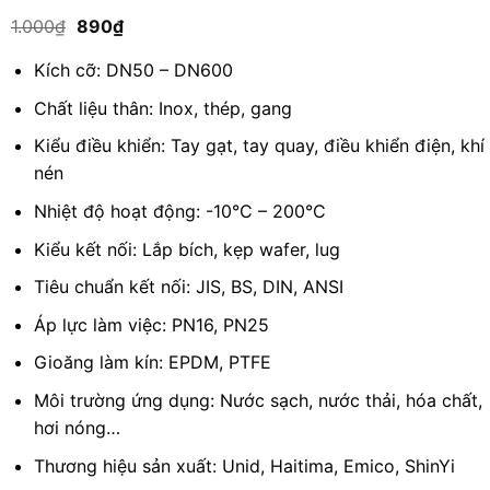
5.00
1
trên 5
Giá
Giá
1.000
₫
890
₫
dựa trên
gốc
hiện
đánh giá
là:
tại
Kích cỡ: DN50 – DN600
1.000₫.
là:
890₫.
Chất liệu thân: Inox, thép, gang
Kiểu điều khiển: Tay gạt, tay quay, điều khiển điện, khí
nén
Nhiệt độ hoạt động: -10°C – 200°C
Kiểu kết nối: Lắp bích, kẹp wafer, lug
Tiêu chuẩn kết nối: JIS, BS, DIN, ANSI
Áp lực làm việc: PN16, PN25
Gioăng làm kín: EPDM, PTFE
Môi trường ứng dụng: Nước sạch, nước thải, hóa chất,
hơi nóng…
Thương hiệu sản xuất: Unid, Haitima, Emico, ShinYi