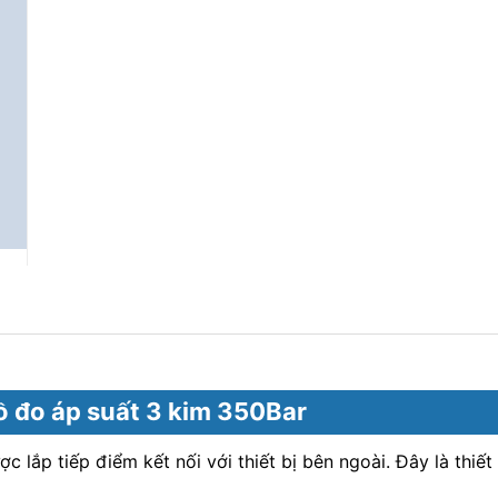
ồ đo áp suất 3 kim 350Bar
c lắp tiếp điểm kết nối với thiết bị bên ngoài. Đây là thi