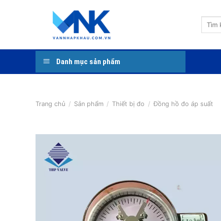
Bỏ
qua
Tìm
nội
kiếm:
dung
Danh mục sản phẩm
Trang chủ
/
Sản phẩm
/
Thiết bị đo
/
Đồng hồ đo áp suất