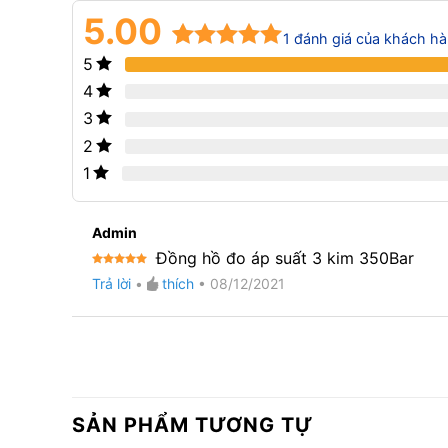
5.00
1
đánh giá của khách h
5
5.00
1
trên 5
dựa trên
4
đánh giá
3
2
1
Admin
Đồng hồ đo áp suất 3 kim 350Bar
Được xếp
Trả lời
•
thích
•
08/12/2021
hạng
5
5
sao
SẢN PHẨM TƯƠNG TỰ