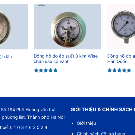
Đồng hồ đo áp suất 3 kim Wise
Đồng hồ đo á
ặt dầu
chân sau có vành
Hàn Quốc
Được xếp
Được xếp
hạng
5.00
hạng
5.00
5 sao
5 sao
GIỚI THIỆU & CHÍNH SÁCH
Số 184 Phố Hoàng văn thái,
 phương liệt, Thành phố Hà Nội
Giới thiệu
huế: 0 1 0 3 4 6 3 0 2 4
Chính sách đổi trả hàng