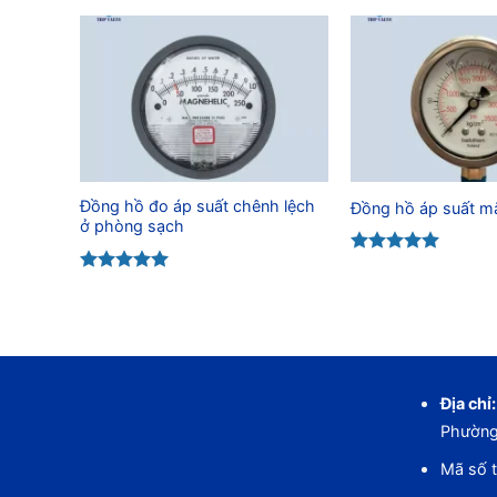
Đồng hồ đo áp suất chênh lệch
Đồng hồ áp suất m
ở phòng sạch
Được xếp
hạng
5.00
Được xếp
5 sao
hạng
5.00
5 sao
Địa chỉ:
Phường
Mã số t