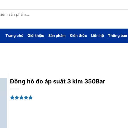
Trang chủ
Giới thiệu
Sản phẩm
Kiến thức
Liên hệ
Thông báo
Đồng hồ đo áp suất 3 kim 350Bar
5.00
1
trên 5
dựa trên
đánh giá