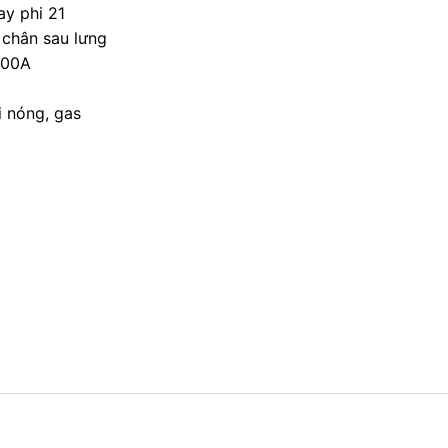
ay phi 21
 chân sau lưng
100A
i nóng, gas