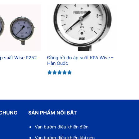
p suất Wise P252
Đồng hồ đo áp suất KPA Wise –
Hàn Quốc
Được xếp
hạng
5.00
5 sao
 CHUNG
SẢN PHẨM NỔI BẬT
Van bướm điều khiển điện
Van bướm điều khiển khí nén