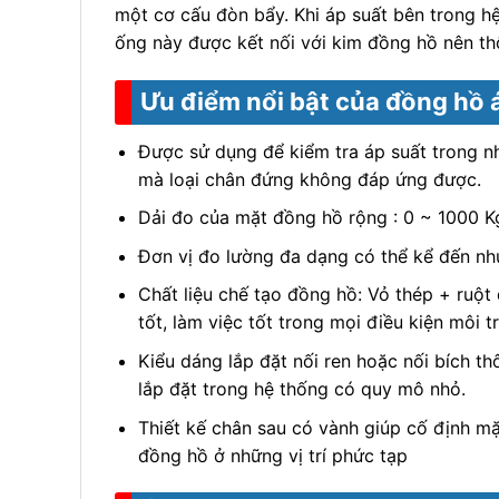
một cơ cấu đòn bẩy. Khi áp suất bên trong hệ
ống này được kết nối với kim đồng hồ nên th
Ưu điểm nổi bật của đồng hồ 
Được sử dụng để kiểm tra áp suất trong nhữ
mà loại chân đứng không đáp ứng được.
Dải đo của mặt đồng hồ rộng : 0 ~ 1000 Kg
Đơn vị đo lường đa dạng có thể kể đến như
Chất liệu chế tạo đồng hồ: Vỏ thép + ruộ
tốt, làm việc tốt trong mọi điều kiện môi 
Kiểu dáng lắp đặt nối ren hoặc nối bích t
lắp đặt trong hệ thống có quy mô nhỏ.
Thiết kế chân sau có vành giúp cố định mặ
đồng hồ ở những vị trí phức tạp