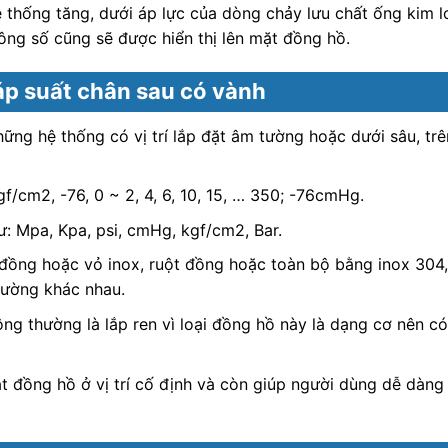
 thống tăng, dưới áp lực của dòng chảy lưu chất ống kim l
ông số cũng sẽ được hiển thị lên mặt đồng hồ.
áp suất chân sau có vành
ng hệ thống có vị trí lắp đặt âm tường hoặc dưới sâu, trên
f/cm2, -76, 0 ~ 2, 4, 6, 10, 15, … 350; -76cmHg.
: Mpa, Kpa, psi, cmHg, kgf/cm2, Bar.
t đồng hoặc vỏ inox, ruột đồng hoặc toàn bộ bằng inox 30
trường khác nhau.
hông thường là lắp ren vì loại đồng hồ này là dạng cơ nên 
t đồng hồ ở vị trí cố định và còn giúp người dùng dễ dàng 