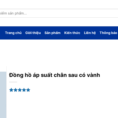
Trang chủ
Giới thiệu
Sản phẩm
Kiến thức
Liên hệ
Thông báo
Đồng hồ áp suất chân sau có vành
5.00
1
trên 5
dựa trên
đánh giá