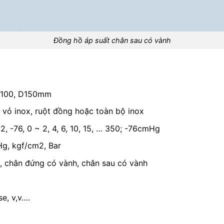
Đồng hồ áp suất chân sau có vành
 D100, D150mm
c vỏ inox, ruột đồng hoặc toàn bộ inox
, -76, 0 ~ 2, 4, 6, 10, 15, … 350; -76cmHg
Hg, kgf/cm2, Bar
u, chân đứng có vành, chân sau có vành
e, v,v….