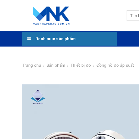
Bỏ
qua
Tìm
nội
kiếm:
dung
Danh mục sản phẩm
Trang chủ
/
Sản phẩm
/
Thiết bị đo
/
Đồng hồ đo áp suất