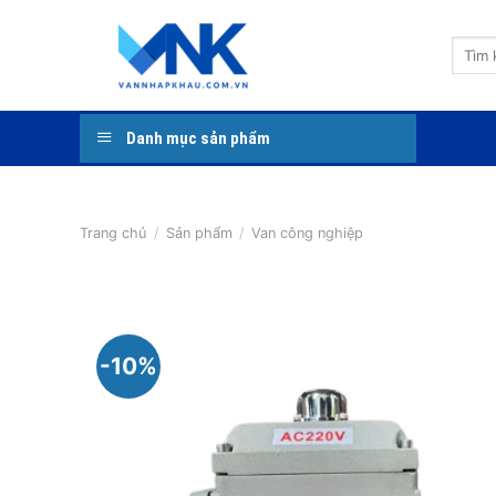
Bỏ
qua
Tìm
nội
kiếm:
dung
Danh mục sản phẩm
Trang chủ
/
Sản phẩm
/
Van công nghiệp
-10%