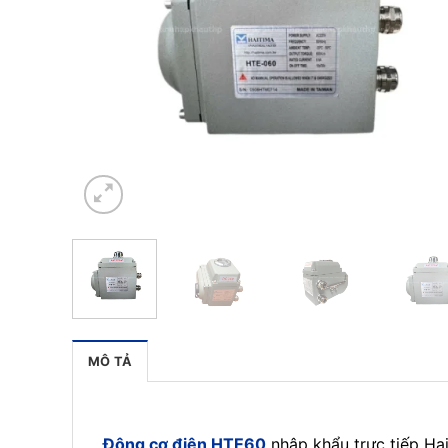
MÔ TẢ
Động cơ điện HTE60
nhập khẩu trực tiếp Ha