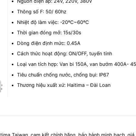
Nguồn điện áp: 24V, 220V, 380V
Thông số F: 50/ 60hz
Nhiệt độ làm việc: -20ºC~60ºC
Thời gian đóng mở: 15s/30s
Dòng điện định mức: 0.45A
Cách thức hoạt động: ON/OFF, tuyến tính
Loại van tích hợp: Van bi 150A, van bướm 400A- 4
Tiêu chuẩn chống nước, chống bụi: IP67
Thương hiệu xuất xứ: Haitima – Đài Loan
itima Taiwan, cam kết chính hãng, bảo hành minh bạch, giá