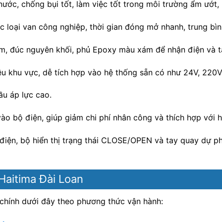
ớc, chống bụi tốt, làm việc tốt trong môi trường ẩm ướt, ng
c loại van công nghiệp, thời gian đóng mở nhanh, trung bình
m, đúc nguyên khối, phủ Epoxy màu xám để nhận điện và t
u khu vực, dễ tích hợp vào hệ thống sẵn có như 24V, 220V
ầu áp lực cao.
ào bộ điện, giúp giảm chi phí nhân công và thích hợp với 
 điện, bộ hiển thị trạng thái CLOSE/OPEN và tay quay dự p
Haitima Đài Loan
 chính dưới đây theo phương thức vận hành: