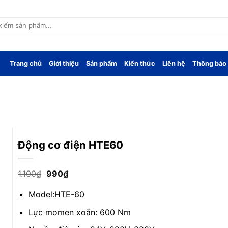
Trang chủ
Giới thiệu
Sản phẩm
Kiến thức
Liên hệ
Thông báo
Động cơ điện HTE60
Giá
Giá
1.100
₫
990
₫
gốc
hiện
là:
tại
Model:HTE-60
1.100₫.
là:
990₫.
Lực momen xoắn: 600 Nm