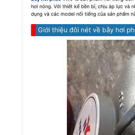
hơi nóng. Với thiết kế bền bỉ, chịu áp lực v
dụng và các model nổi tiếng của sản phẩm nà
Giới thiệu đôi nét về bẫy hơi 