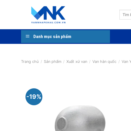
Bỏ
qua
Tìm
nội
kiếm:
dung
Danh mục sản phẩm
Trang chủ
/
Sản phẩm
/
Xuất xứ van
/
Van hàn quốc
/
Van 
-19%