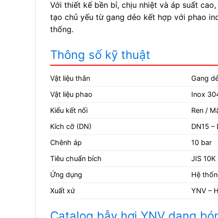
Với thiết kế bền bỉ, chịu nhiệt và áp suất 
tạo chủ yếu từ gang dẻo kết hợp với phao in
thống.
Thông số kỹ thuật
Vật liệu thân
Gang d
Vật liệu phao
Inox 30
Kiểu kết nối
Ren / M
Kích cỡ (DN)
DN15 –
Chênh áp
10 bar
Tiêu chuẩn bích
JIS 10K
Ứng dụng
Hệ thốn
Xuất xứ
YNV – 
Catalog bẫy hơi YNV dạng bó