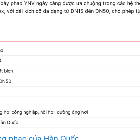
cao, bẫy phao YNV ngày càng được ưa chuộng trong các hệ 
ox, với dải kích cỡ đa dạng từ DN15 đến DN50, cho phép tù
ẻo
4
ặt bích
 DN50
g hơi công nghiệp, nồi hơi, đường ống hơi
Hàn Quốc
ng phao của Hàn Quốc