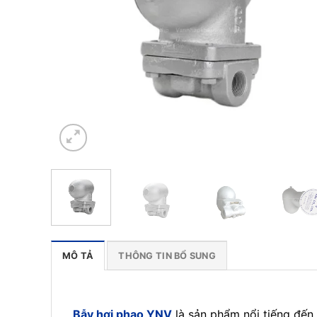
MÔ TẢ
THÔNG TIN BỔ SUNG
Bẫy hơi phao YNV
là sản phẩm nổi tiếng đến