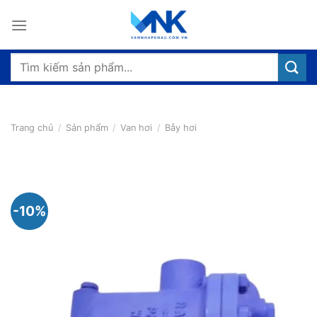
Bỏ
qua
nội
dung
Tìm
kiếm:
Trang chủ
/
Sản phẩm
/
Van hơi
/
Bẫy hơi
-10%