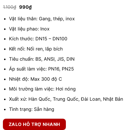
5.00
1
trên 5
Giá
Giá
1.100
₫
990
₫
dựa trên
gốc
hiện
đánh giá
là:
tại
Vật liệu thân: Gang, thép, inox
1.100₫.
là:
990₫.
Vật liệu phao: Inox
Kích thước: DN15 – DN100
Kết nối: Nối ren, lắp bích
Tiêu chuẩn: BS, ANSI, JIS, DIN
Áp suất làm việc: PN16, PN25
Nhiệt độ: Max 300 độ C
Môi trường làm việc: Hơi nóng
Xuất xứ: Hàn Quốc, Trung Quốc, Đài Loan, Nhật Bản
Tình trạng: Sẵn hàng
ZALO HỖ TRỢ NHANH