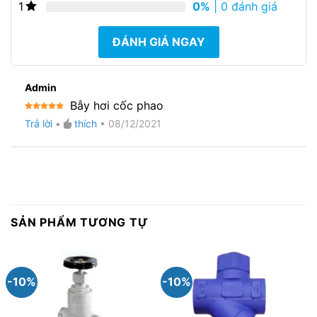
0%
| 0 đánh giá
1
ĐÁNH GIÁ NGAY
Admin
Bẫy hơi cốc phao
Được xếp
Trả lời
•
thích
•
08/12/2021
hạng
5
5
sao
SẢN PHẨM TƯƠNG TỰ
-10%
-10%