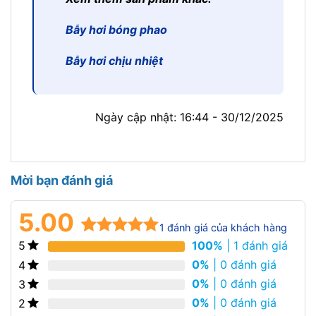
Bẫy hơi bóng phao
Bẫy hơi chịu nhiệt
Ngày cập nhật: 16:44 - 30/12/2025
Mời bạn đánh giá
5.00
1
đánh giá của khách hàng
100%
| 1 đánh giá
5
5.00
1
trên 5
dựa trên
0%
| 0 đánh giá
4
đánh giá
0%
| 0 đánh giá
3
0%
| 0 đánh giá
2