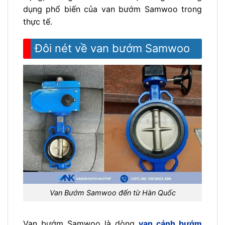
dụng phổ biến của van bướm Samwoo trong
thực tế.
Đôi nét về van bướm Samwoo
Van Bướm Samwoo đến từ Hàn Quốc
Van bướm Samwoo là dòng
van cánh bướm