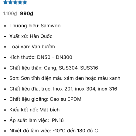
5.00
1
trên 5
Giá
Giá
1.100
₫
990
₫
dựa trên
gốc
hiện
đánh giá
là:
tại
Thương hiệu: Samwoo
1.100₫.
là:
990₫.
Xuất xứ: Hàn Quốc
Loại van: Van bướm
Kích thước: DN50 – DN300
Chất liệu thân:
Gang, SUS304, SUS316
Sơn: Sơn tĩnh điện màu xám đen hoặc màu xanh
Chất liệu đĩa, trục: Inox 201, inox 304, inox 316
Chất liệu gioăng:
Cao su EPDM
Kiểu kết nối: Mặt bích
Áp suất làm việc: PN16
Nhiệt độ làm việc: -10°C đến 180 độ C