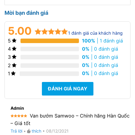
Mời bạn đánh giá
5.00
1
đánh giá của khách hàng
100%
| 1 đánh giá
5
5.00
1
trên 5
dựa trên
0%
| 0 đánh giá
4
đánh giá
0%
| 0 đánh giá
3
0%
| 0 đánh giá
2
0%
| 0 đánh giá
1
ĐÁNH GIÁ NGAY
Admin
Van bướm Samwoo – Chính hãng Hàn Quốc
Được xếp
– Giá tốt
hạng
5
5
sao
Trả lời
•
thích
•
08/12/2021