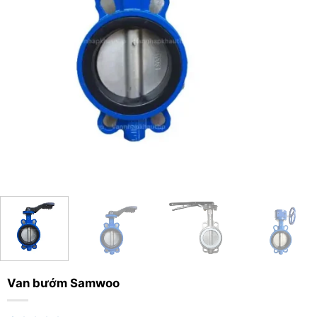
Van bướm Samwoo