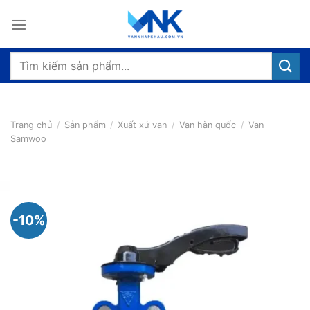
Bỏ
qua
nội
dung
Tìm
kiếm:
Trang chủ
/
Sản phẩm
/
Xuất xứ van
/
Van hàn quốc
/
Van
Samwoo
-10%