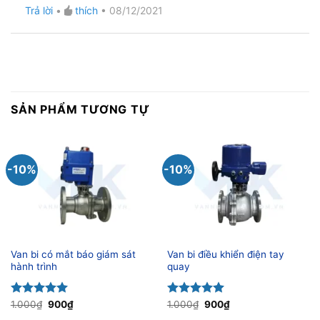
Được xếp
Trả lời
•
thích
•
08/12/2021
hạng
5
5
sao
SẢN PHẨM TƯƠNG TỰ
-10%
-10%
Van bi có mắt báo giám sát
Van bi điều khiển điện tay
hành trình
quay
Giá
Giá
Giá
Giá
Được xếp
1.000
₫
900
₫
Được xếp
1.000
₫
900
₫
gốc
hiện
gốc
hiện
hạng
5.00
hạng
5.00