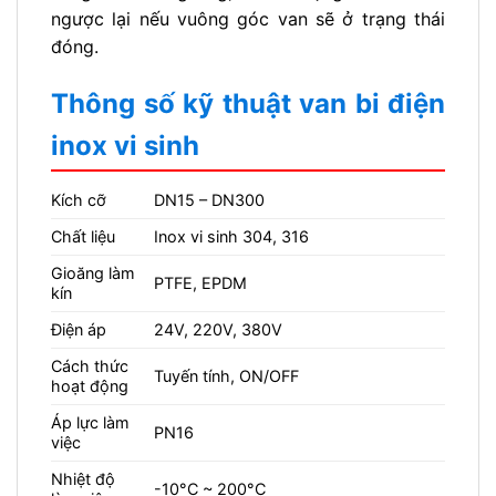
ngược lại nếu vuông góc van sẽ ở trạng thái
đóng.
Thông số kỹ thuật van bi điện
inox vi sinh
Kích cỡ
DN15 – DN300
Chất liệu
Inox vi sinh 304, 316
Gioăng làm
PTFE, EPDM
kín
Điện áp
24V, 220V, 380V
Cách thức
Tuyến tính, ON/OFF
hoạt động
Áp lực làm
PN16
việc
Nhiệt độ
-10°C ~ 200°C