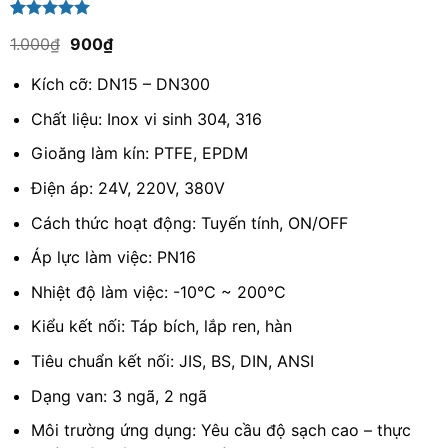
5.00
1
trên 5
Giá
Giá
1.000
₫
900
₫
dựa trên
gốc
hiện
đánh giá
là:
tại
Kích cỡ: DN15 – DN300
1.000₫.
là:
900₫.
Chất liệu: Inox vi sinh 304, 316
Gioăng làm kín: PTFE, EPDM
Điện áp: 24V, 220V, 380V
Cách thức hoạt động: Tuyến tính, ON/OFF
Áp lực làm việc: PN16
Nhiệt độ làm việc: -10°C ~ 200°C
Kiểu kết nối: Táp bích, lắp ren, hàn
Tiêu chuẩn kết nối: JIS, BS, DIN, ANSI
Dạng van: 3 ngã, 2 ngã
Môi trường ứng dụng: Yêu cầu độ sạch cao – thực