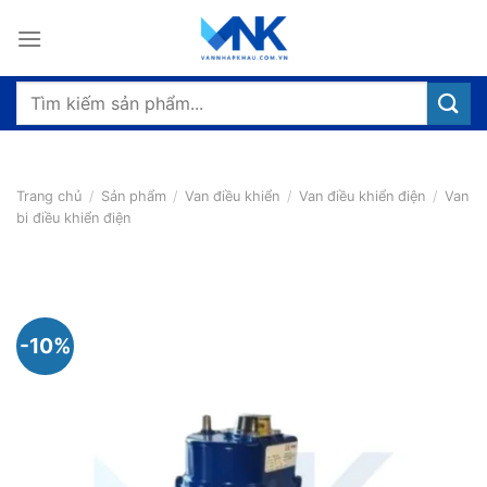
Bỏ
qua
nội
dung
Tìm
kiếm:
Trang chủ
/
Sản phẩm
/
Van điều khiển
/
Van điều khiển điện
/
Van
bi điều khiển điện
-10%