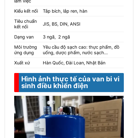
làm việc
Kiểu kết nối
Tắp bích, lắp ren, hàn
Tiêu chuẩn
JIS, BS, DIN, ANSI
kết nối
Dạng van
3 ngã, 2 ngã
Môi trường
Yêu cầu độ sạch cao: thực phẩm, đồ
ứng dụng
uống, dược phẩm, nước sạch…
Xuất xứ
Hàn Quốc, Đài Loan, Nhật Bản
Hình ảnh thực tế của van bi vi
sinh điều khiển điện