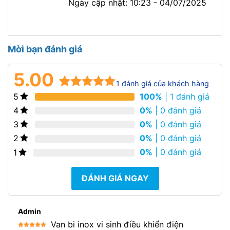
Ngày cập nhật: 10:23 - 04/07/2025
Mời bạn đánh giá
5.00
1
đánh giá của khách hàng
100%
| 1 đánh giá
5
5.00
1
trên 5
dựa trên
0%
| 0 đánh giá
4
đánh giá
0%
| 0 đánh giá
3
0%
| 0 đánh giá
2
0%
| 0 đánh giá
1
ĐÁNH GIÁ NGAY
Admin
Van bi inox vi sinh điều khiển điện