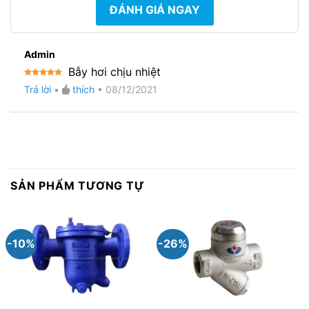
ĐÁNH GIÁ NGAY
Admin
Bẫy hơi chịu nhiệt
Được xếp
Trả lời
•
thích
•
08/12/2021
hạng
5
5
sao
SẢN PHẨM TƯƠNG TỰ
-10%
-26%