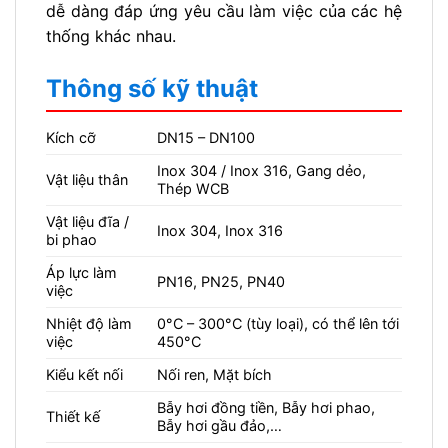
dễ dàng đáp ứng yêu cầu làm việc của các hệ
thống khác nhau.
Thông số kỹ thuật
Kích cỡ
DN15 – DN100
Inox 304 / Inox 316, Gang dẻo,
Vật liệu thân
Thép WCB
Vật liệu đĩa /
Inox 304, Inox 316
bi phao
Áp lực làm
PN16, PN25, PN40
việc
Nhiệt độ làm
0°C – 300°C (tùy loại), có thể lên tới
việc
450°C
Kiểu kết nối
Nối ren, Mặt bích
Bẫy hơi đồng tiền, Bẫy hơi phao,
Thiết kế
Bẫy hơi gầu đảo,…