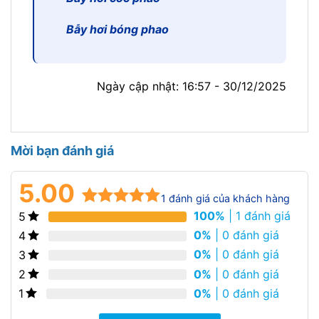
Bẫy hơi bóng phao
Ngày cập nhật: 16:57 - 30/12/2025
Mời bạn đánh giá
5.00
1
đánh giá của khách hàng
100%
| 1 đánh giá
5
5.00
1
trên 5
dựa trên
0%
| 0 đánh giá
4
đánh giá
0%
| 0 đánh giá
3
0%
| 0 đánh giá
2
0%
| 0 đánh giá
1