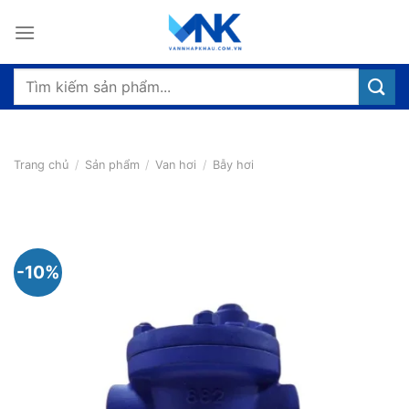
Bỏ
qua
nội
dung
Tìm
kiếm:
Trang chủ
/
Sản phẩm
/
Van hơi
/
Bẫy hơi
-10%