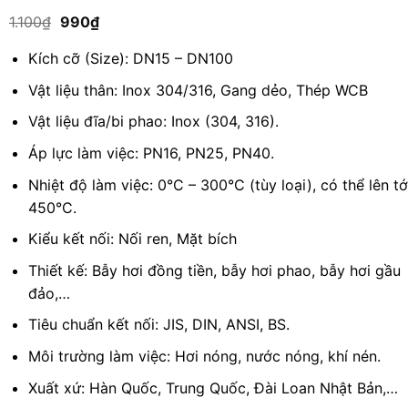
5.00
1
trên 5
Giá
Giá
1.100
₫
990
₫
dựa trên
gốc
hiện
đánh giá
là:
tại
Kích cỡ (Size): DN15 – DN100
1.100₫.
là:
990₫.
Vật liệu thân: Inox 304/316, Gang dẻo, Thép WCB
Vật liệu đĩa/bi phao: Inox (304, 316).
Áp lực làm việc: PN16, PN25, PN40.
Nhiệt độ làm việc: 0°C – 300°C (tùy loại), có thể lên tớ
450°C.
Kiểu kết nối: Nối ren, Mặt bích
Thiết kế: Bẫy hơi đồng tiền, bẫy hơi phao, bẫy hơi gầu
đảo,…
Tiêu chuẩn kết nối: JIS, DIN, ANSI, BS.
Môi trường làm việc: Hơi nóng, nước nóng, khí nén.
Xuất xứ: Hàn Quốc, Trung Quốc, Đài Loan Nhật Bản,…