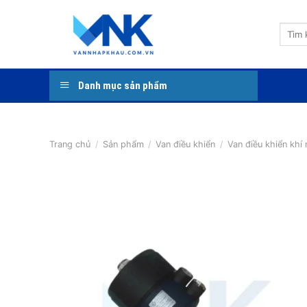
Bỏ
qua
Tìm
nội
kiếm:
dung
Danh mục sản phẩm
Trang chủ
/
Sản phẩm
/
Van điều khiển
/
Van điều khiển khí 