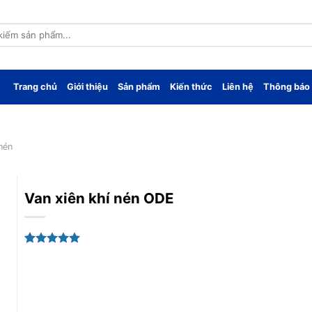
Trang chủ
Giới thiệu
Sản phẩm
Kiến thức
Liên hệ
Thông báo
nén
Van xiên khí nén ODE
5.00
1
trên 5
dựa trên
đánh giá