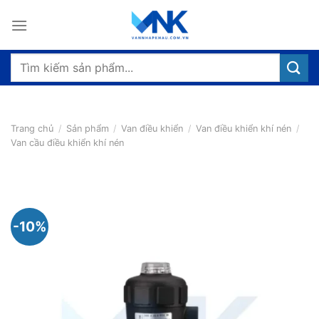
Bỏ
qua
nội
dung
Tìm
kiếm:
Trang chủ
/
Sản phẩm
/
Van điều khiển
/
Van điều khiển khí nén
/
Van cầu điều khiển khí nén
-10%