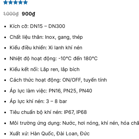
5.00
1
trên 5
Giá
Giá
1.000
₫
900
₫
dựa trên
gốc
hiện
đánh giá
là:
tại
Kích cỡ: DN15 – DN300
1.000₫.
là:
900₫.
Chất liệu thân: Inox, gang, thép
Kiểu điều khiển: Xi lanh khí nén
Nhiệt độ hoạt động: -10°C đến 180°C
Kiểu kết nối: Lắp ren, lắp bích
Cách thức hoạt động: ON/OFF, tuyến tính
Áp lực làm việc: PN16, PN25, PN40
Áp lực khí nén: 3 – 8 bar
Tiêu chuẩn bộ khí nén: IP67, IP68
Môi trường ứng dụng: Nước, hơi nóng, khí nén, hóa chấ
Xuất xứ: Hàn Quốc, Đài Loan, Đức