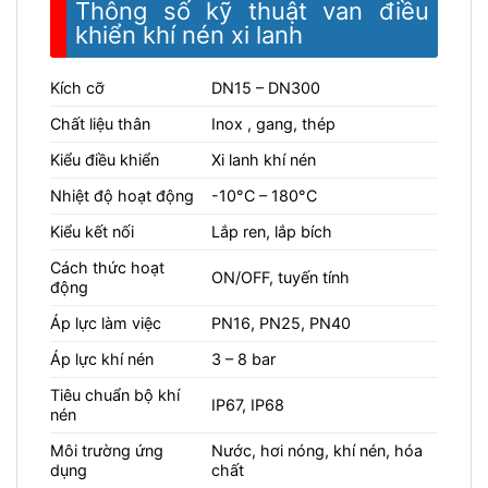
Thông số kỹ thuật van điều
khiển khí nén xi lanh
Kích cỡ
DN15 – DN300
Chất liệu thân
Inox , gang, thép
Kiểu điều khiển
Xi lanh khí nén
Nhiệt độ hoạt động
-10°C – 180°C
Kiểu kết nối
Lắp ren, lắp bích
Cách thức hoạt
ON/OFF, tuyến tính
động
Áp lực làm việc
PN16, PN25, PN40
Áp lực khí nén
3 – 8 bar
Tiêu chuẩn bộ khí
IP67, IP68
nén
Môi trường ứng
Nước, hơi nóng, khí nén, hóa
dụng
chất