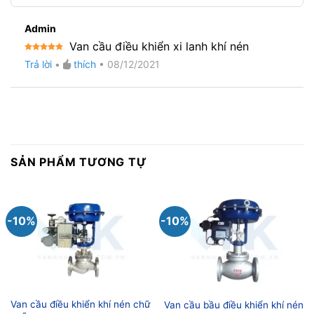
Admin
Van cầu điều khiển xi lanh khí nén
Được xếp
Trả lời
•
thích
•
08/12/2021
hạng
5
5
sao
SẢN PHẨM TƯƠNG TỰ
-10%
-10%
Van cầu điều khiển khí nén chữ
Van cầu bầu điều khiển khí nén