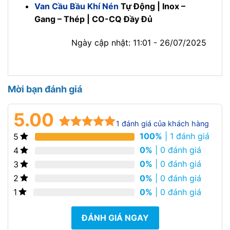
Van Cầu Bầu Khí Nén
Tự Động | Inox –
Gang – Thép | CO-CQ Đầy Đủ
Ngày cập nhật: 11:01 - 26/07/2025
Mời bạn đánh giá
5.00
1
đánh giá của khách hàng
100%
| 1 đánh giá
5
5.00
1
trên 5
dựa trên
0%
| 0 đánh giá
4
đánh giá
0%
| 0 đánh giá
3
0%
| 0 đánh giá
2
0%
| 0 đánh giá
1
ĐÁNH GIÁ NGAY