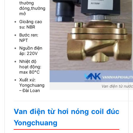
thường
đóng,thường
mở
Gioăng cao
su: NBR
Bước ren:
NPT
Nguồn điện
áp: 220V
Nhiệt độ
hoạt động:
max 80
°C
Xuất xứ:
Yongchuang
Van điện từ nướ
– Đài Loan
Van điện từ hơi nóng coil đúc
Yongchuang