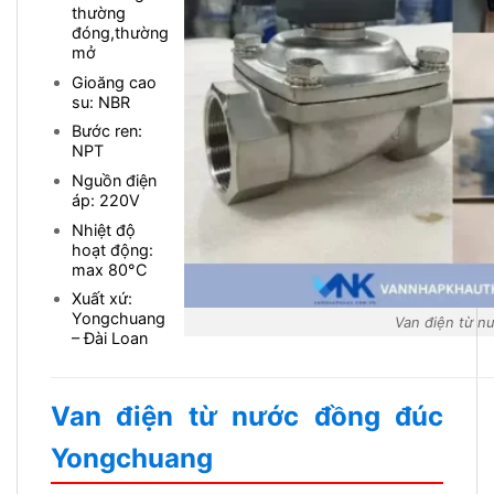
thường
đóng,thường
mở
Gioăng cao
su: NBR
Bước ren:
NPT
Nguồn điện
áp: 220V
Nhiệt độ
hoạt động:
max 80
°C
Xuất xứ:
Yongchuang
Van điện từ n
– Đài Loan
Van điện từ nước đồng đúc
Yongchuang