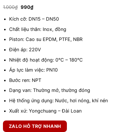
5.00
1
trên 5
Giá
Giá
1.000
₫
990
₫
dựa trên
gốc
hiện
đánh giá
là:
tại
Kích cỡ: DN15 – DN50
1.000₫.
là:
990₫.
Chất liệu thân: Inox, đồng
Piston: Cao su EPDM, PTFE, NBR
Điện áp: 220V
Nhiệt độ hoạt động: 0°C – 180°C
Áp lực làm việc: PN10
Bước ren: NPT
Dạng van: Thường mở, thường đóng
Hệ thống ứng dụng: Nước, hơi nóng, khí nén
Xuất xứ: Yongchuang – Đài Loan
ZALO HỖ TRỢ NHANH