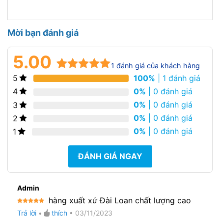
Mời bạn đánh giá
5.00
1
đánh giá của khách hàng
100%
| 1 đánh giá
5
5.00
1
trên 5
dựa trên
0%
| 0 đánh giá
4
đánh giá
0%
| 0 đánh giá
3
0%
| 0 đánh giá
2
0%
| 0 đánh giá
1
ĐÁNH GIÁ NGAY
Admin
hàng xuất xứ Đài Loan chất lượng cao
Được xếp
Trả lời
•
thích
•
03/11/2023
hạng
5
5
sao