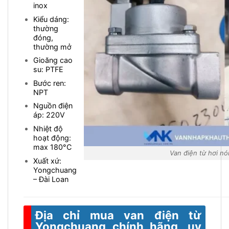
inox
Kiểu dáng:
thường
đóng,
thường mở
Gioăng cao
su: PTFE
Bước ren:
NPT
Nguồn điện
áp: 220V
Nhiệt độ
hoạt động:
max 180
°C
Van điện từ hơi n
Xuất xứ:
Yongchuang
– Đài Loan
Địa chỉ mua van điện từ
Yongchuang chính hãng, uy