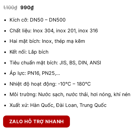
5.00
1
trên 5
Giá
Giá
1.100
₫
990
₫
dựa trên
gốc
hiện
đánh giá
là:
tại
Kích cỡ: DN50 – DN500
1.100₫.
là:
990₫.
Chất liệu: Inox 304, inox 201, inox 316
Hai mặt bích: Inox, thép mạ kẽm
Kết nối: Lắp bích
Tiêu chuẩn mặt bích: JIS, BS, DIN, ANSI
Áp lực: PN16, PN25,…
Nhiệt độ hoạt động: -10℃ – 180℃
Môi trường: Nước sạch, nước thải, hơi nóng, khí nén
Xuất xứ: Hàn Quốc, Đài Loan, Trung Quốc
ZALO HỖ TRỢ NHANH