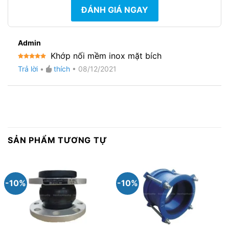
ĐÁNH GIÁ NGAY
Admin
Khớp nối mềm inox mặt bích
Được xếp
Trả lời
•
thích
•
08/12/2021
hạng
5
5
sao
SẢN PHẨM TƯƠNG TỰ
-10%
-10%