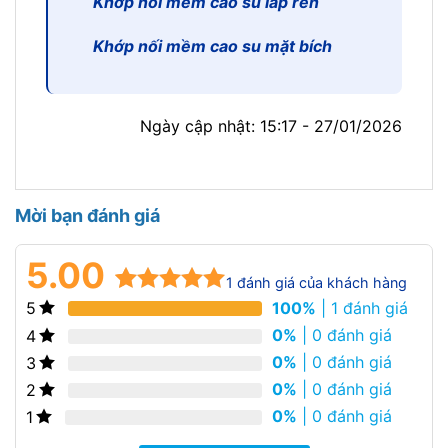
Khớp nối mềm cao su lắp ren
Khớp nối mềm cao su mặt bích
Ngày cập nhật: 15:17 - 27/01/2026
Mời bạn đánh giá
5.00
1
đánh giá của khách hàng
100%
| 1 đánh giá
5
5.00
1
trên 5
dựa trên
0%
| 0 đánh giá
4
đánh giá
0%
| 0 đánh giá
3
0%
| 0 đánh giá
2
0%
| 0 đánh giá
1