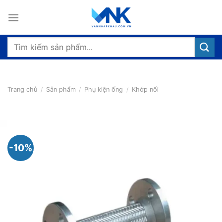
Bỏ
qua
nội
dung
Tìm
kiếm:
Trang chủ
/
Sản phẩm
/
Phụ kiện ống
/
Khớp nối
-10%