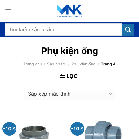
Bỏ
qua
nội
dung
Tìm
kiếm:
Phụ kiện ống
Trang chủ
/
Sản phẩm
/
Phụ kiện ống
/
Trang 4
LỌC
-10%
-10%